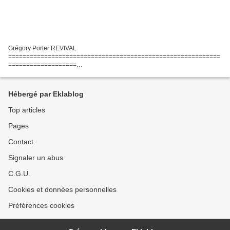
Grégory Porter REVIVAL
===========================================================
===================
______________________________________________ Gregory Porter,
né le 4 novembre 1971 à Sacramento, Californie, est un auteur-compositeur,
chanteur et...
Hébergé par Eklablog
Top articles
Pages
Contact
Signaler un abus
C.G.U.
Cookies et données personnelles
Préférences cookies