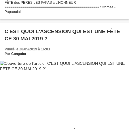
FÊTE des PERES LES PAPAS à L'HONNEUR
=============================================== Stromae -
Papaoutai -
===========================================================
========================== La fête des Pères est une fête annuelle
célébrée en l'honneur...
C'EST QUOI L'ASCENSION QUI EST UNE FÊTE
CE 30 MAI 2019 ?
Publié le 28/05/2019 à 16:03
Par
Congobo