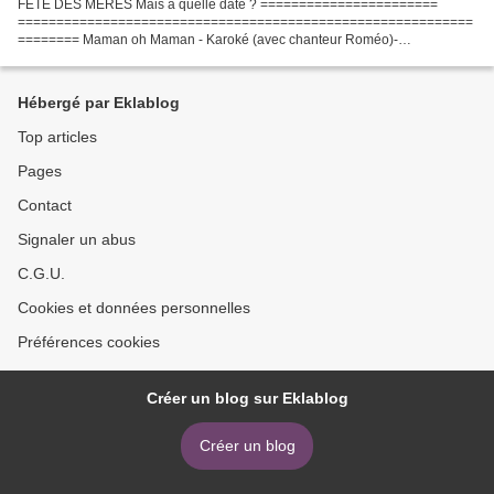
FÊTE DES MERES Mais à quelle date ? =======================
===========================================================
======== Maman oh Maman - Karoké (avec chanteur Roméo)-
===========================================================
=========================...
Hébergé par Eklablog
Top articles
Pages
Contact
Signaler un abus
C.G.U.
Cookies et données personnelles
Préférences cookies
Créer un blog sur Eklablog
Créer un blog