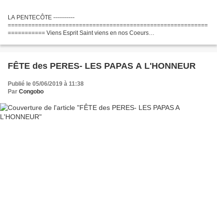
LA PENTECÔTE -----------
===========================================================
=========== Viens Esprit Saint viens en nos Coeurs
===========================================================
=========================== La Pentecôte (du grec ancien...
FÊTE des PERES- LES PAPAS A L'HONNEUR
Publié le 05/06/2019 à 11:38
Par
Congobo