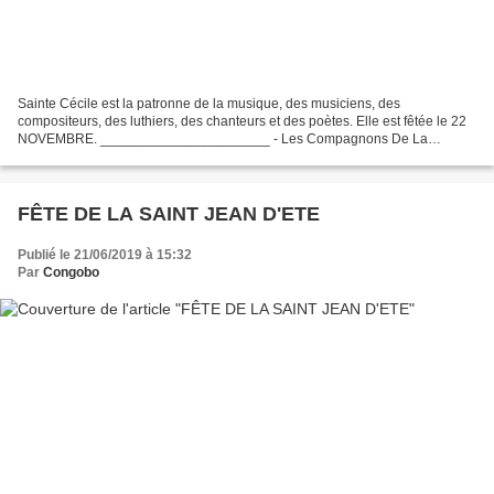
Sainte Cécile est la patronne de la musique, des musiciens, des
compositeurs, des luthiers, des chanteurs et des poètes. Elle est fêtée le 22
NOVEMBRE. ______________________ - Les Compagnons De La
Chanson " Les Comédiens" -
===========================================================
===================...
FÊTE DE LA SAINT JEAN D'ETE
Publié le 21/06/2019 à 15:32
Par
Congobo