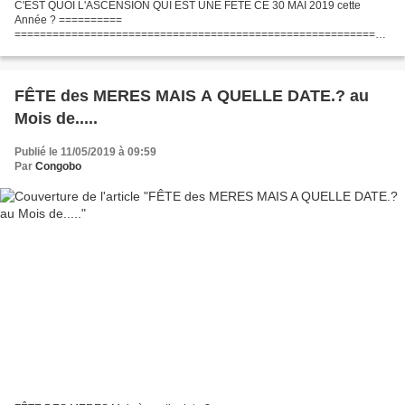
C'EST QUOI L'ASCENSION QUI EST UNE FÊTE CE 30 MAI 2019 cette
Année ? ==========
===========================================================
======= L’Ascension est une fête chrétienne célébrée quarante jours à
partir de Pâques. Elle marque la dernière...
FÊTE des MERES MAIS A QUELLE DATE.? au
Mois de.....
Publié le 11/05/2019 à 09:59
Par
Congobo