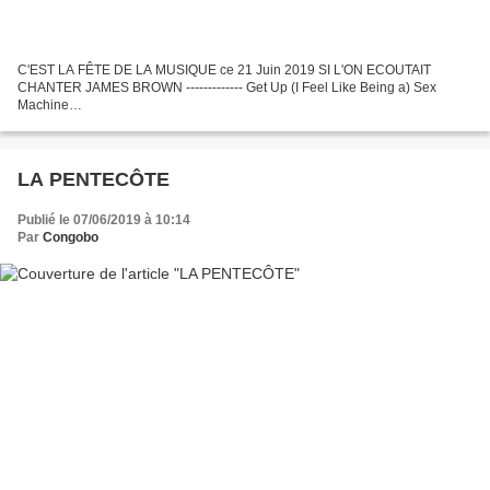
C'EST LA FÊTE DE LA MUSIQUE ce 21 Juin 2019 SI L'ON ECOUTAIT
CHANTER JAMES BROWN ------------- Get Up (I Feel Like Being a) Sex
Machine
===========================================================
============= ====================================== James...
LA PENTECÔTE
Publié le 07/06/2019 à 10:14
Par
Congobo