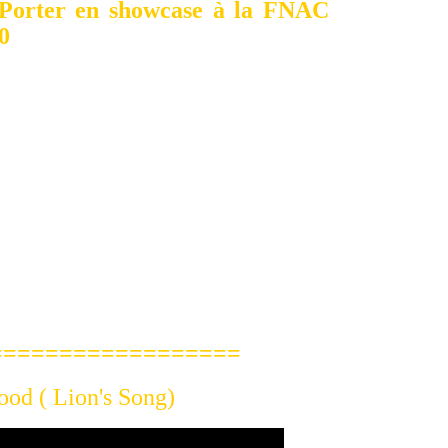
==============
od ( Lion's Song)
(2012)