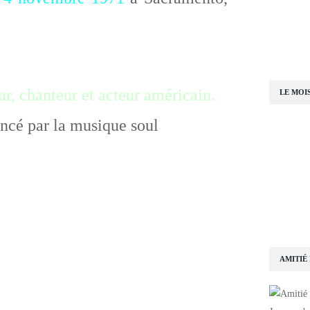
r, chanteur et acteur américain.
LE MOI
encé par la musique soul
AMITIÉ