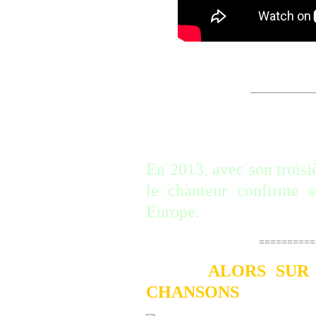
______________________
Au moment de sa sortie
critiques.
En 2013, avec son trois
le chanteur confirme 
Europe.
=====================
ALORS SUR
CHANSONS