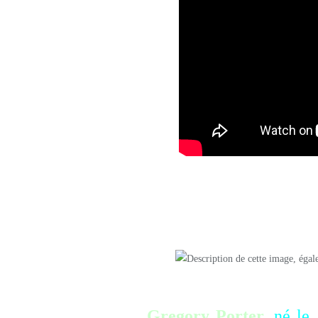
==============================
=======
______________
Gregory Porter
,
né le