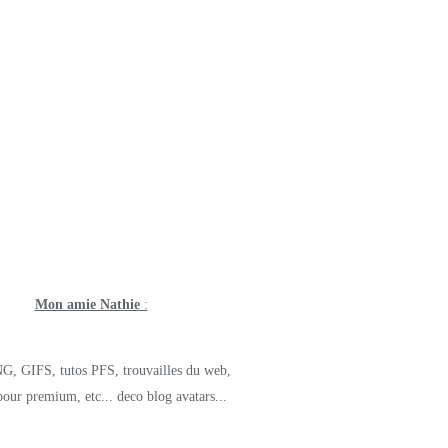
Mon amie Nathie
:
G, GIFS, tutos PFS, trouvailles du web,
pour premium, etc... deco blog avatars...