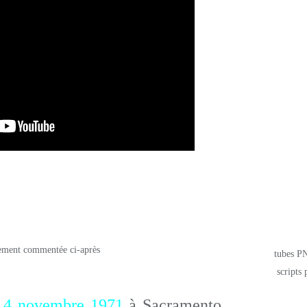
=========================================
tubes PN
scripts 
________________________________
 4 novembre 1971
à Sacramento,