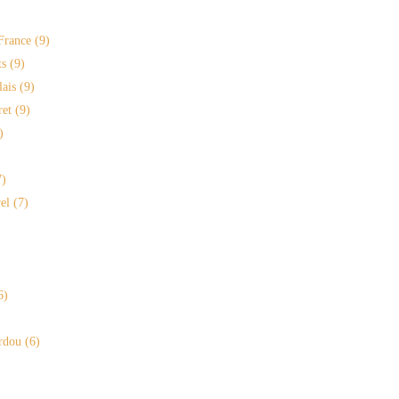
France
(9)
s
(9)
lais
(9)
ret
(9)
)
)
el
(7)
6)
rdou
(6)