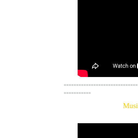
==============================
===========
Musi