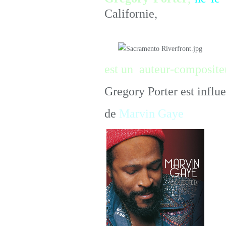
Californie,
est un auteur-compositeu
Gregory Porter est influ
de
Marvin Gaye