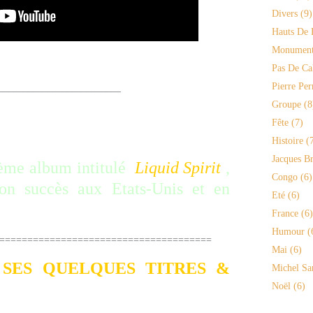
Divers
(9)
Hauts De 
Monument
Pas De Ca
Pierre Per
________________
Groupe
(8
, le disque reçoit d'excellentes
Fête
(7)
Histoire
(7
Jacques Br
ième album intitulé
Liquid Spirit
,
Congo
(6)
son succès aux Etats-Unis et en
Eté
(6)
France
(6)
Humour
(
===========================
Mai
(6)
 SES QUELQUES TITRES &
Michel Sa
Noël
(6)