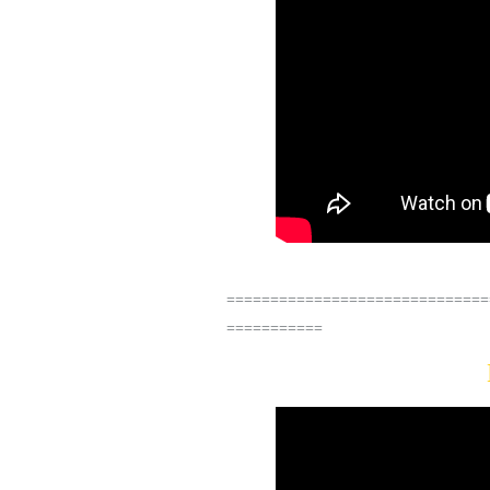
==============================
===========