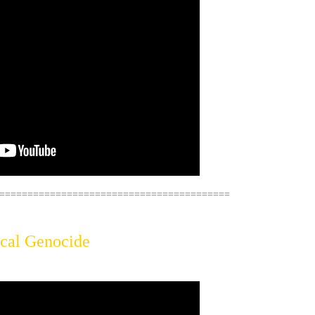
=========================================
cal Genocide
(2013)