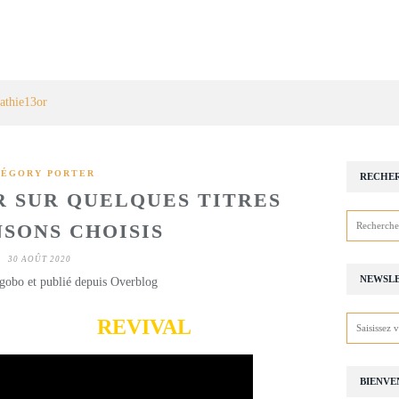
athie13or
ÉGORY PORTER
RECHE
 SUR QUELQUES TITRES
SONS CHOISIS
30 AOÛT 2020
NEWSL
gobo et publié depuis Overblog
ry Porter
REVIVAL
BIENVE