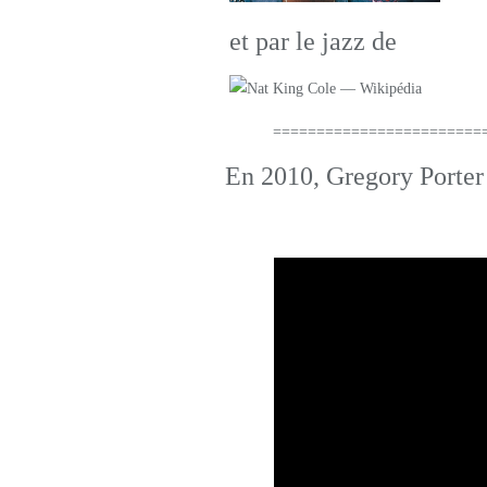
et par le jazz de
Nat Kin
==========================
En 2010, Gregory Porter 