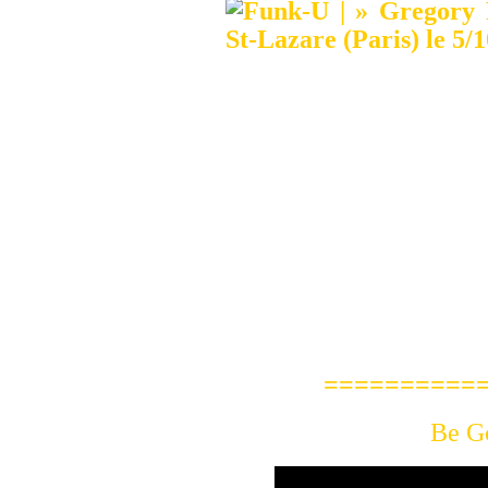
==============
Be Go