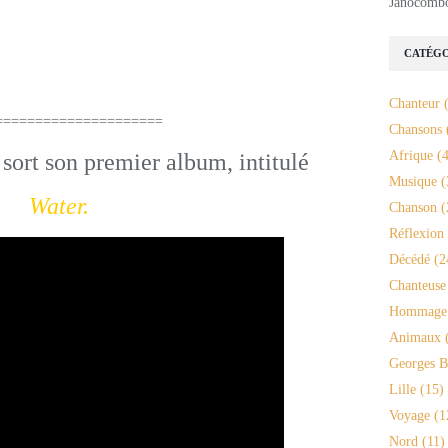
Janocomb
g Cole.
CATÉGO
Chanteur
(
===================
Chansons
Afrique
(4
sort son premier album, intitulé
Musique
(
Water.
Chanson
(
Réflexion
Décédé
(2
Chanteuse
Hommage
Animaux
(
Georges B
Lille
(15)
Voyage
(1
Nord
(11)