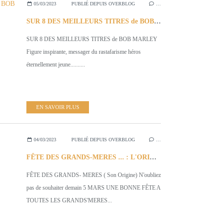
05/03/2023
PUBLIÉ DEPUIS OVERBLOG
…
SUR 8 DES MEILLEURS TITRES de BOB MARLEY (QUI MERITE + )
SUR 8 DES MEILLEURS TITRES de BOB MARLEY
Figure inspirante, messager du rastafarisme héros
éternellement jeune..........
EN SAVOIR PLUS
04/03/2023
PUBLIÉ DEPUIS OVERBLOG
…
FÊTE DES GRANDS-MERES ... : L'ORIGINE DE CETTE FÊTE
FÊTE DES GRANDS- MERES ( Son Origine) N'oubliez
pas de souhaiter demain 5 MARS UNE BONNE FÊTE A
TOUTES LES GRANDS'MERES...