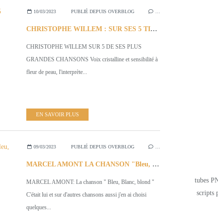
10/03/2023
PUBLIÉ DEPUIS OVERBLOG
…
CHRISTOPHE WILLEM : SUR SES 5 TITRES INCONTOURNABLES
CHRISTOPHE WILLEM SUR 5 DE SES PLUS
GRANDES CHANSONS Voix cristalline et sensibilité à
fleur de peau, l'interprète...
EN SAVOIR PLUS
09/03/2023
PUBLIÉ DEPUIS OVERBLOG
…
MARCEL AMONT LA CHANSON "Bleu, blanc,blond," c'était LUI"
tubes PN
MARCEL AMONT: La chanson " Bleu, Blanc, blond "
scripts 
C'était lui et sur d'autres chansons aussi j'en ai choisi
quelques...