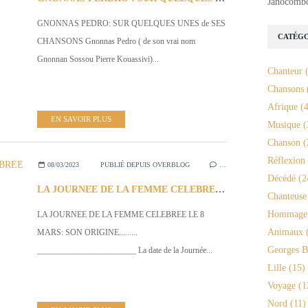
Janocomb
GNONNAS PEDRO: SUR QUELQUES UNES de SES
CATÉGO
CHANSONS Gnonnas Pedro ( de son vrai nom
Gnonnan Sossou Pierre Kouassivi)...
Chanteur
(
Chansons
Afrique
(4
EN SAVOIR PLUS
Musique
(
Chanson
(
Réflexion
08/03/2023
PUBLIÉ DEPUIS OVERBLOG
…
Décédé
(2
LA JOURNEE DE LA FEMME CELEBREE LE 8 MARS : SON ORIGINE..
Chanteuse
Hommage
LA JOURNEE DE LA FEMME CELEBREE LE 8
Animaux
(
MARS: SON ORIGINE.........
Georges B
________________________ La date de la Journée...
Lille
(15)
Voyage
(1
Nord
(11)