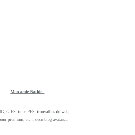
Mon amie Nathie
:
G, GIFS, tutos PFS, trouvailles du web,
pour premium, etc... deco blog avatars...