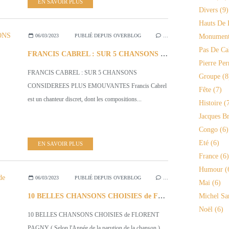
EN SAVOIR PLUS
Divers
(9)
Hauts De 
06/03/2023
PUBLIÉ DEPUIS OVERBLOG
…
Monument
Pas De Ca
FRANCIS CABREL : SUR 5 CHANSONS CONSIDEREES PLUS EMOUVANTES
Pierre Per
FRANCIS CABREL : SUR 5 CHANSONS
Groupe
(8
CONSIDEREES PLUS EMOUVANTES Francis Cabrel
Fête
(7)
est un chanteur discret, dont les compositions...
Histoire
(7
Jacques Br
Congo
(6)
Eté
(6)
EN SAVOIR PLUS
France
(6)
Humour
(
06/03/2023
PUBLIÉ DEPUIS OVERBLOG
…
Mai
(6)
10 BELLES CHANSONS CHOISIES de FLORENT PAGNY (Selon l'Année)
Michel Sa
Noël
(6)
10 BELLES CHANSONS CHOISIES de FLORENT
PAGNY ( Selon l'Année de la parution de la chanson )