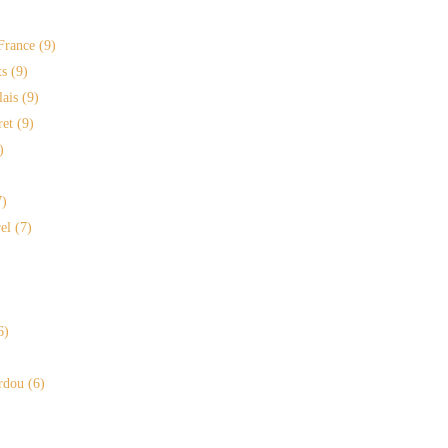
France
(9)
s
(9)
lais
(9)
ret
(9)
)
)
el
(7)
6)
rdou
(6)