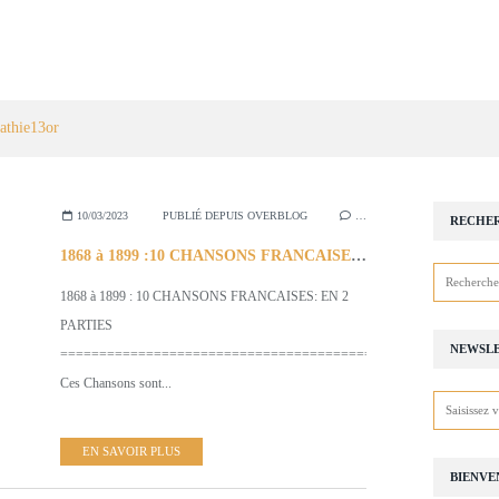
athie13or
10/03/2023
PUBLIÉ DEPUIS OVERBLOG
…
RECHE
1868 à 1899 :10 CHANSONS FRANCAISES: 2 Parties(1ère Partie)
1868 à 1899 : 10 CHANSONS FRANCAISES: EN 2
PARTIES
NEWSL
=============================================
Ces Chansons sont...
EN SAVOIR PLUS
BIENVE