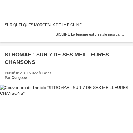
SUR QUELQUES MORCEAUX DE LA BIGUINE
===========================================================
======================== BIGUINE La biguine est un style musical
associé à une danse, olriginaire de Saint-Pierre en Martinique. Attestée au
moment de l'abolition...
STROMAE : SUR 7 DE SES MEILLEURES
CHANSONS
Publié le 21/11/2022 à 14:23
Par
Congobo