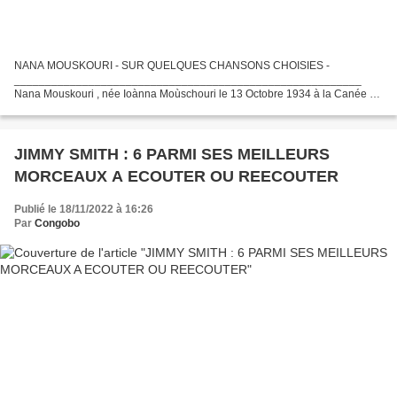
NANA MOUSKOURI - SUR QUELQUES CHANSONS CHOISIES -
________________________________________________________
Nana Mouskouri , née Ioànna Moùschouri le 13 Octobre 1934 à la Canée (
Crète) Vue Panoramique de la Canée Une Rue de La Canée NANA
MOUSKOURI est...
JIMMY SMITH : 6 PARMI SES MEILLEURS
MORCEAUX A ECOUTER OU REECOUTER
Publié le 18/11/2022 à 16:26
Par
Congobo