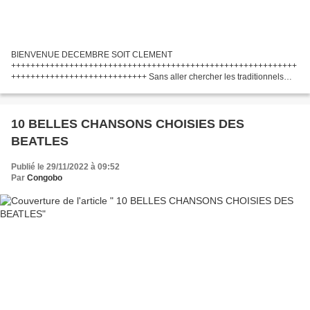
BIENVENUE DECEMBRE SOIT CLEMENT
+++++++++++++++++++++++++++++++++++++++++++++++++++++++++++
++++++++++++++++++++++++++++ Sans aller chercher les traditionnels
jingles bells et autres chanson à la gloire de ce bon vieux Père Noël Le mois
de décembre agace...
10 BELLES CHANSONS CHOISIES DES
BEATLES
Publié le 29/11/2022 à 09:52
Par
Congobo