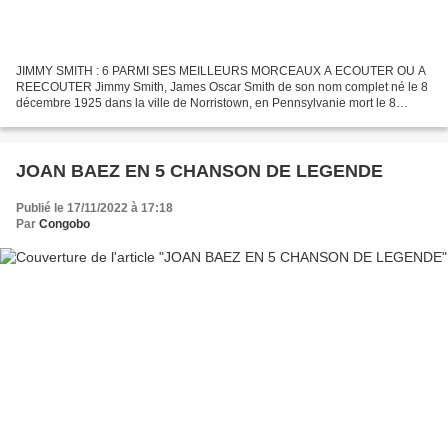
JIMMY SMITH : 6 PARMI SES MEILLEURS MORCEAUX A ECOUTER OU A
REECOUTER Jimmy Smith, James Oscar Smith de son nom complet né le 8
décembre 1925 dans la ville de Norristown, en Pennsylvanie mort le 8
février 2005 à Scottsdale ( Arisona)
________________________________...
JOAN BAEZ EN 5 CHANSON DE LEGENDE
Publié le 17/11/2022 à 17:18
Par
Congobo