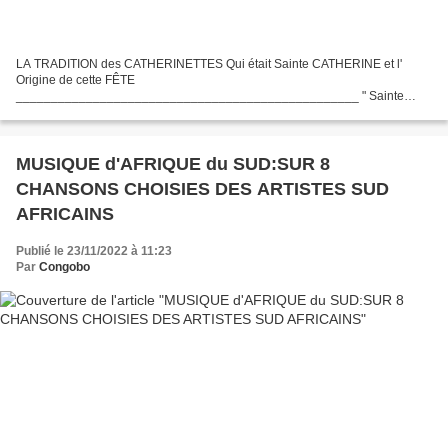
LA TRADITION des CATHERINETTES Qui était Sainte CATHERINE et l'
Origine de cette FÊTE
_________________________________________________ " Sainte
Cathérine" Renée Caron et les Petits Chanteurs de l' Île de France
===========================================================
===============...
MUSIQUE d'AFRIQUE du SUD:SUR 8
CHANSONS CHOISIES DES ARTISTES SUD
AFRICAINS
Publié le 23/11/2022 à 11:23
Par
Congobo