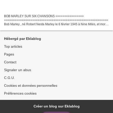
BOB MARLEY SUR SIX CHANSONS ================
===========================================================
Bob Marley , né Robert Nesta Marley le 6 février 1945 à Nine Miles, et mort
le 11 mai 1981 à Miami, était un auteur-compositeur-interprète, chanteur...
Hébergé par Eklablog
Top articles
Pages
Contact
Signaler un abus
C.G.U.
Cookies et données personnelles
Préférences cookies
Créer un blog sur Eklablog