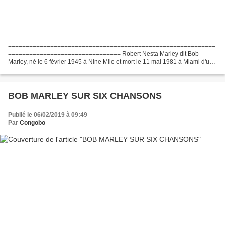
===========================================================
================================ Robert Nesta Marley dit Bob
Marley, né le 6 février 1945 à Nine Mile et mort le 11 mai 1981 à Miami d'un
cancer généralisé, était un auteur-compositeur-interprète...
BOB MARLEY SUR SIX CHANSONS
Publié le 06/02/2019 à 09:49
Par
Congobo