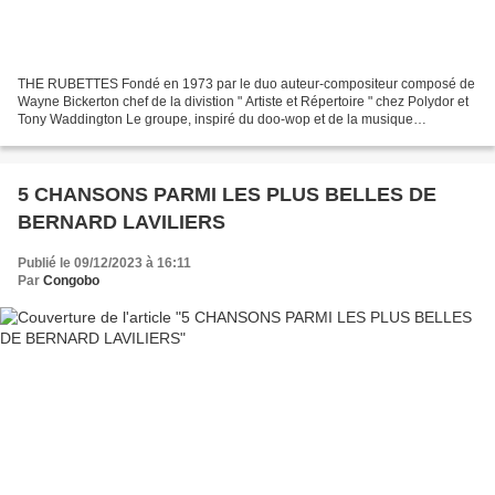
THE RUBETTES Fondé en 1973 par le duo auteur-compositeur composé de
Wayne Bickerton chef de la divistion " Artiste et Répertoire " chez Polydor et
Tony Waddington Le groupe, inspiré du doo-wop et de la musique
américaine des années 1950, voit à ses débuts...
5 CHANSONS PARMI LES PLUS BELLES DE
BERNARD LAVILIERS
Publié le 09/12/2023 à 16:11
Par
Congobo