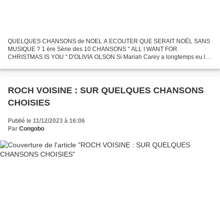
QUELQUES CHANSONS de NOEL A ECOUTER QUE SERAIT NOËL SANS
MUSIQUE ? 1 ère Série des 10 CHANSONS " ALL I WANT FOR
CHRISTMAS IS YOU " D'OLIVIA OLSON Si Mariah Carey a longtemps eu le
monopole de cette chanson, depuis le film " Love Actually " on peut aussi...
ROCH VOISINE : SUR QUELQUES CHANSONS
CHOISIES
Publié le 11/12/2023 à 16:06
Par
Congobo