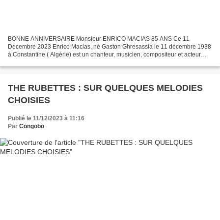
BONNE ANNIVERSAIRE Monsieur ENRICO MACIAS 85 ANS Ce 11
Décembre 2023 Enrico Macias, né Gaston Ghresassia le 11 décembre 1938
à Constantine ( Algérie) est un chanteur, musicien, compositeur et acteur
français D'abord Instituteur en 1956 Il apprend la guitare...
THE RUBETTES : SUR QUELQUES MELODIES
CHOISIES
Publié le 11/12/2023 à 11:16
Par
Congobo