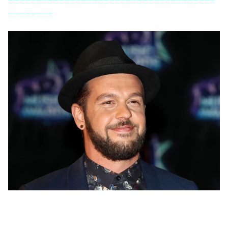
=====================================
========