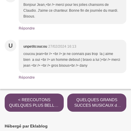
Bonjour Jean,<br /> merci pour les jolies chansons de
Claudio. J'aime ce chanteur. Bonne fin de journée du mardi.
Bisous.
Répondre
U
unpetitcoucou
27/02/2024 16:13
coucou jean<br /> <br /> je ne connais pas trop la j aime
bien a oui <br /> un homme debout ( bravo a lui )<br /> merci
jean <br /> <br /> gros bisous<br /> dany
Répondre
< REECOUTONS
QUELQUES GRANDS
QUELQUES PLUS BELLES
SUCCES MUSICAUX du
CHANSONS d'ALAIN
PIANO MAN BILLY JOEL >
BARRIERE
Hébergé par Eklablog