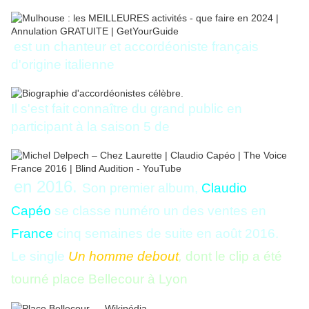
est un chanteur et accordéoniste français
d'origine italienne
Il s'est fait connaître du grand public en
participant à la saison 5 de
en 2016.
Son premier album,
Claudio
Capéo
se classe numéro un des ventes en
France
cinq semaines de suite en août 2016.
Le single
Un homme debout
,
dont le clip a été
tourné place Bellecour à Lyon