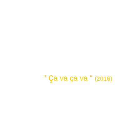
ç
"
a va ça va "
(2016)