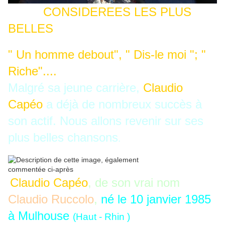
CONSIDEREES LES PLUS
BELLES
" Un homme debout", " Dis-le moi "; "
Riche"....
Malgré sa jeune carrière,
Claudio
Capéo
a déjà de nombreux succès à
son actif. Nous allons revenir sur ses
plus belles chansons
.
Claudio Capéo
, de son vrai nom
Claudio Ruccolo
,
né le 10 janvier 1985
à Mulhouse
(Haut - Rhin )