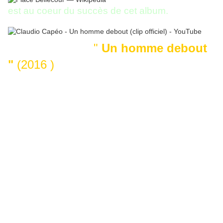
est au coeur du succès de cet album.
"
Un homme debout
"
(2016 )