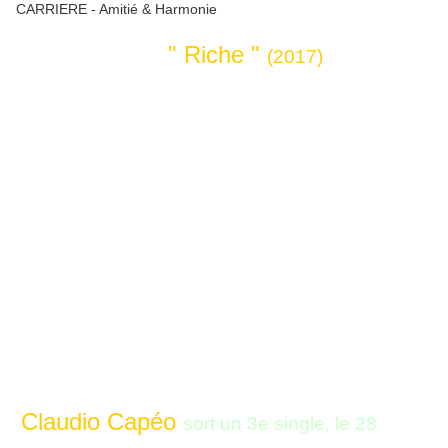
" Riche "
(2017)
Claudio Capéo
sort un 3e single, le 28