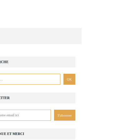
RCHE
ETTER
============================...
NUE ET MERCI