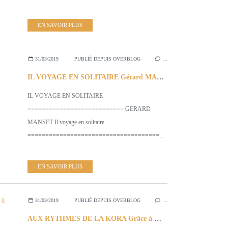
EN SAVOIR PLUS
31/03/2019
PUBLIÉ DEPUIS OVERBLOG
…
IL VOYAGE EN SOLITAIRE Gérard MANSET & sur d'Autres Chansons
IL VOYAGE EN SOLITAIRE
=========================== GERARD
MANSET Il voyage en solitaire
=====================================...
EN SAVOIR PLUS
31/03/2019
PUBLIÉ DEPUIS OVERBLOG
…
AUX RYTHMES DE LA KORA Grâce à MORRY KANTE