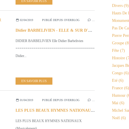
EN SAVOIR PLUS
Divers
(9)
Hauts De 
02/04/2019
PUBLIÉ DEPUIS OVERBLOG
…
Monument
Pas De Ca
Didier BARBELIVIEN - ELLE & SUR D'AUTRES CHANSONS
Pierre Per
DIDIER BARBELIVIEN Elle Didier Barbelivien
Groupe
(8
========================================================
Fête
(7)
Didier...
Histoire
(7
Jacques Br
Congo
(6)
Eté
(6)
EN SAVOIR PLUS
France
(6)
Humour
(
01/04/2019
PUBLIÉ DEPUIS OVERBLOG
…
Mai
(6)
LES PLUS BEAUX HYMNES NATIONAUX (Musicalement)
Michel Sa
Noël
(6)
LES PLUS BEAUX HYMNES NATIONAUX
(Musicalement)