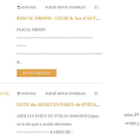
05/04/2019
PUBLIÉ DEPUIS OVERBLOG
…
PASCAL OBISPO - LUCIE & Sur d'AUTRES CHANSONS
PASCAL OBISPO
===================================
====
======================================================
&...
EN SAVOIR PLUS
04/04/2019
PUBLIÉ DEPUIS OVERBLOG
…
LISTE des ARTICLES PARUS du 07/03 AU 04/04/2019 (Lien direct)
tubes PN
ARTICLES PARUS DU 07/03 AU 04/04/2019 Cliquer
scripts 
sur le titre pour y accéder directement
=============== KAMINI DE...