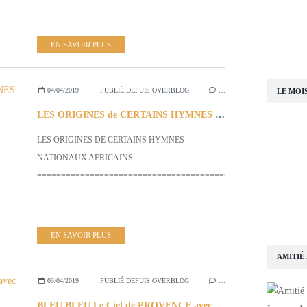
EN SAVOIR PLUS
04/04/2019
PUBLIÉ DEPUIS OVERBLOG
…
LE MOI
LES ORIGINES de CERTAINS HYMNES NATIONAUX AFRICAINS
LES ORIGINES DE CERTAINS HYMNES
NATIONAUX AFRICAINS
=========================================================
EN SAVOIR PLUS
AMITIÉ
03/04/2019
PUBLIÉ DEPUIS OVERBLOG
…
BLEU BLEU Le Ciel de PROVENCE avec Mr. Marcel AMONT & S/ d'Autres CHANSONS