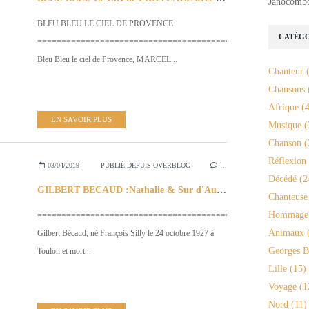
Janocomb
BLEU BLEU LE CIEL DE PROVENCE
CATÉGO
================================================
Bleu Bleu le ciel de Provence, MARCEL...
Chanteur
(
Chansons
Afrique
(4
EN SAVOIR PLUS
Musique
(
Chanson
(
Réflexion
03/04/2019
PUBLIÉ DEPUIS OVERBLOG
…
Décédé
(2
GILBERT BECAUD :Nathalie & Sur d'Autres CHANSONS
Chanteuse
Hommage
==========================================
Animaux
(
Gilbert Bécaud, né François Silly le 24 octobre 1927 à
Georges B
Toulon et mort...
Lille
(15)
Voyage
(1
Nord
(11)