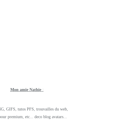
Mon amie Nathie
:
G, GIFS, tutos PFS, trouvailles du web,
pour premium, etc... deco blog avatars...