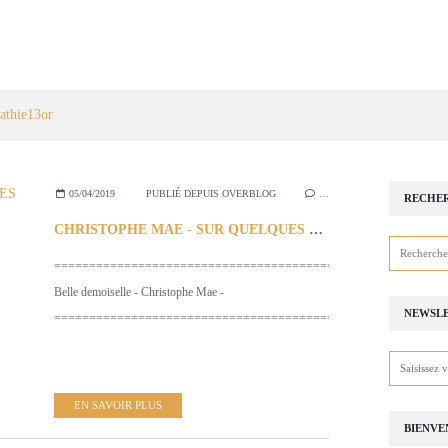
athie13or
05/04/2019
PUBLIÉ DEPUIS OVERBLOG
…
RECHE
CHRISTOPHE MAE - SUR QUELQUES CHANSONS
============================================
Belle demoiselle - Christophe Mae -
NEWSL
=========================================================
EN SAVOIR PLUS
BIENVE