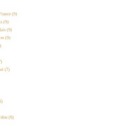
France
(9)
s
(9)
lais
(9)
ret
(9)
)
=====
)
el
(7)
6)
rdou
(6)