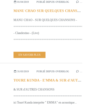
01/04/2019
PUBLIÉ DEPUIS OVERBLOG
…
MANU CHAO SUR QUELQUES CHANSONS
MANU CHAO - SUR QUELQUES CHANSONS -
==========================================
- Clandestino - (Live)
=======================================================...
EN SAVOIR PLUS
31/03/2019
PUBLIÉ DEPUIS OVERBLOG
…
TOURE KUNDA - E'MMA & SUR d'AUTRES CHANSONS
& SUR d'AUTRES CHANSONS
=======================================
ici Touré Kunda interprète " EMMA" en acoustique...