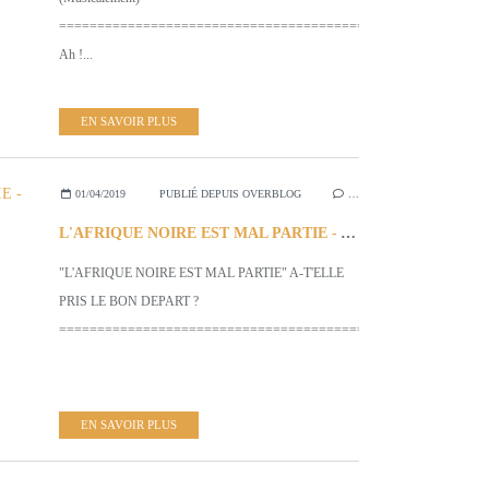
========================================================
Ah !...
EN SAVOIR PLUS
01/04/2019
PUBLIÉ DEPUIS OVERBLOG
…
L'AFRIQUE NOIRE EST MAL PARTIE - A-T'ELLE PRIS LE BON DEPART ?
"L'AFRIQUE NOIRE EST MAL PARTIE" A-T'ELLE
PRIS LE BON DEPART ?
=========================================================
EN SAVOIR PLUS