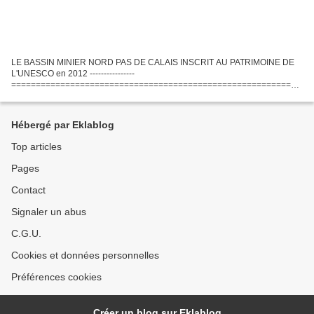
LE BASSIN MINIER NORD PAS DE CALAIS INSCRIT AU PATRIMOINE DE
L'UNESCO en 2012 ----------------
===========================================================
=== Le bassin minier du Nord-Pas-de-Calais est un territoire du nord de la
France, dans les départements...
Hébergé par Eklablog
Top articles
Pages
Contact
Signaler un abus
C.G.U.
Cookies et données personnelles
Préférences cookies
Créer un blog sur Eklablog