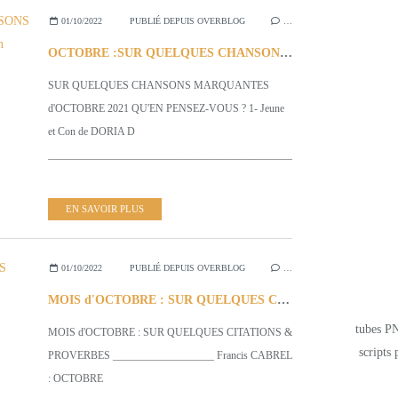
01/10/2022
PUBLIÉ DEPUIS OVERBLOG
…
OCTOBRE :SUR QUELQUES CHANSONS MARQUANTES d'Octobre 2021 (?) Qu'en Pensez-Vous?
SUR QUELQUES CHANSONS MARQUANTES
d'OCTOBRE 2021 QU'EN PENSEZ-VOUS ? 1- Jeune
et Con de DORIA D
__________________________________________________________...
EN SAVOIR PLUS
01/10/2022
PUBLIÉ DEPUIS OVERBLOG
…
MOIS d'OCTOBRE : SUR QUELQUES CITATIONS & PROVERBES
tubes PN
MOIS d'OCTOBRE : SUR QUELQUES CITATIONS &
scripts 
PROVERBES ___________________ Francis CABREL
: OCTOBRE