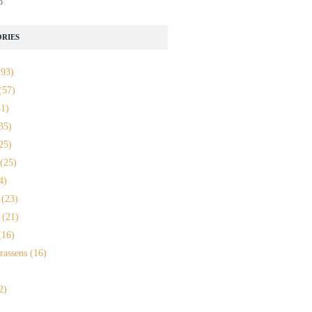
o
RIES
93)
(57)
1)
35)
25)
(25)
4)
(23)
(21)
16)
rassens
(16)
==========================...
2)