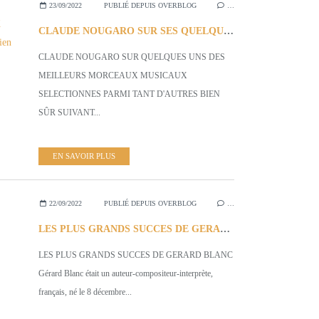
23/09/2022
PUBLIÉ DEPUIS OVERBLOG
…
CLAUDE NOUGARO SUR SES QUELQUES MEILLEURS MORCEAUX SELECTIONNES...Parmi tant d'Autres Bien sûr.
CLAUDE NOUGARO SUR QUELQUES UNS DES
MEILLEURS MORCEAUX MUSICAUX
SELECTIONNES PARMI TANT D'AUTRES BIEN
SÛR SUIVANT...
EN SAVOIR PLUS
22/09/2022
PUBLIÉ DEPUIS OVERBLOG
…
LES PLUS GRANDS SUCCES DE GERARD BLANC
LES PLUS GRANDS SUCCES DE GERARD BLANC
Gérard Blanc était un auteur-compositeur-interprète,
français, né le 8 décembre...