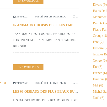
EN SAVOIR PLUS
Divers
(9)
Hauts De 
25/09/2022
PUBLIÉ DEPUIS OVERBLOG
…
Monument
Pas De Ca
07 ANIMAUX CHOISIS DES PLUS EMBLEMATIQUES DU CONTINENT AFRICAIN
Pierre Per
07 ANIMAUX DES PLUS EMBLEMATIQUES DU
Groupe
(8
CONTINENT AFRICAIN PARMI TANT D'AUTRES
Fête
(7)
BIEN SÛR
Histoire
(7
=========================================================
Jacques Br
Congo
(6)
Eté
(6)
EN SAVOIR PLUS
France
(6)
Humour
(
24/09/2022
PUBLIÉ DEPUIS OVERBLOG
…
Mai
(6)
LES 08 OISEAUX DES PLUS BEAUX DU MONDE
Michel Sa
Noël
(6)
LES 08 OISEAUX DES PLUS BEAUX DU MONDE
__________________________________________________________________