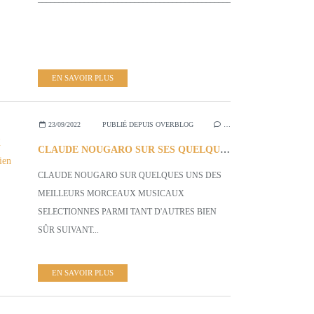
EN SAVOIR PLUS
23/09/2022
PUBLIÉ DEPUIS OVERBLOG
…
CLAUDE NOUGARO SUR SES QUELQUES MEILLEURS MORCEAUX SELECTIONNES...Parmi tant d'Autres Bien sûr.
CLAUDE NOUGARO SUR QUELQUES UNS DES
MEILLEURS MORCEAUX MUSICAUX
SELECTIONNES PARMI TANT D'AUTRES BIEN
SÛR SUIVANT...
EN SAVOIR PLUS