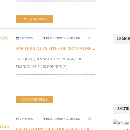
=========================================================
EN SAVOIR PLUS
29/09/2022
PUBLIÉ DEPUIS OVERBLOG
…
LE MOI
SUR QUELQUES SITES DE MONTAGNE de FRANCE LES PLUS CONNUS (?)
SUR QUELQUES SITE DE MONTAGNE DE
FRANCE LES PLUS CONNUS (? )
=========================================================
EN SAVOIR PLUS
AMITIÉ
27/09/2022
PUBLIÉ DEPUIS OVERBLOG
…
DECOUVRONS QUELQUES BEAUX PAYS d'AFRIQUE -PARMI TANT D'AUTRES BIEN SÛR....