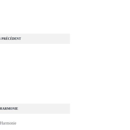
=...
S PRÉCÉDENT
============...
 HARMONIE