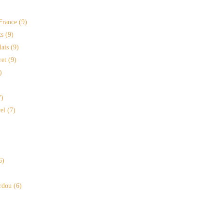
France
(9)
s
(9)
lais
(9)
ret
(9)
)
)
==============================...
el
(7)
6)
rdou
(6)
____________________...