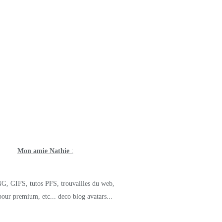
Mon amie Nathie
:
G, GIFS, tutos PFS, trouvailles du web,
pour premium, etc... deco blog avatars...