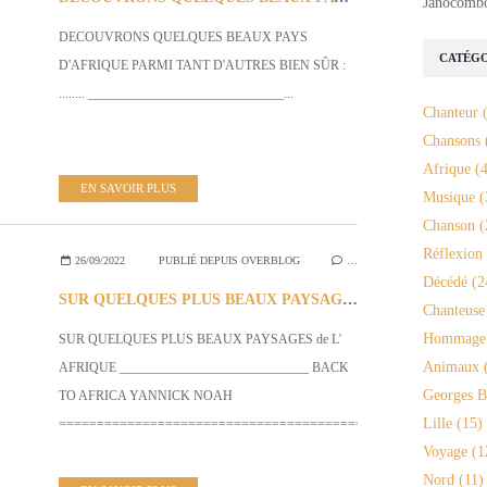
Janocomb
DECOUVRONS QUELQUES BEAUX PAYS
CATÉGO
D'AFRIQUE PARMI TANT D'AUTRES BIEN SÛR :
........ ______________________________...
Chanteur
(
Chansons
Afrique
(4
EN SAVOIR PLUS
Musique
(
Chanson
(
Réflexion
26/09/2022
PUBLIÉ DEPUIS OVERBLOG
…
Décédé
(2
SUR QUELQUES PLUS BEAUX PAYSAGES de L'AFRIQUE
Chanteuse
Hommage
SUR QUELQUES PLUS BEAUX PAYSAGES de L'
Animaux
(
AFRIQUE _____________________________ BACK
Georges B
TO AFRICA YANNICK NOAH
Lille
(15)
=========================================================
Voyage
(1
Nord
(11)