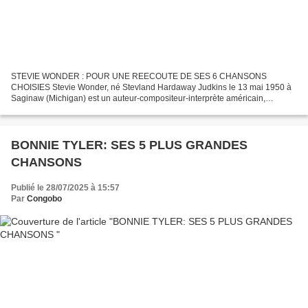
STEVIE WONDER : POUR UNE REECOUTE DE SES 6 CHANSONS
CHOISIES Stevie Wonder, né Stevland Hardaway Judkins le 13 mai 1950 à
Saginaw (Michigan) est un auteur-compositeur-interprète américain,
également naturalisé ghanéen, aveugle depuis sa naissance. Il...
BONNIE TYLER: SES 5 PLUS GRANDES
CHANSONS
Publié le 28/07/2025 à 15:57
Par
Congobo