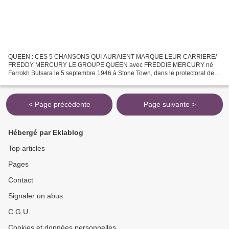
QUEEN : CES 5 CHANSONS QUI AURAIENT MARQUE LEUR CARRIERE/
FREDDY MERCURY LE GROUPE QUEEN avec FREDDIE MERCURY né
Farrokh Bulsara le 5 septembre 1946 à Stone Town, dans le protectorat de
Zanzibar, et mort le 24 novembre 1991 à Kensington, dans le Grand...
< Page précédente
Page suivante >
Hébergé par Eklablog
Top articles
Pages
Contact
Signaler un abus
C.G.U.
Cookies et données personnelles