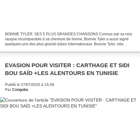
BONNIE TYLER: SES 5 PLUS GRANDES CHANSONS Connue par sa voix
rauque incomparable à sa chevlure de lionne, Bonnie Tyler a aussi signé
quelques-uns des plus grands tubes internationaux. Bonnie Tyler, née
Gaynor Hopkins, le 8 juin à Skewen en (Pays de Galles),...
EVASION POUR VISITER : CARTHAGE ET SIDI
BOU SAÏD +LES ALENTOURS EN TUNISIE
Publié le 27/07/2025 à 15:56
Par
Congobo