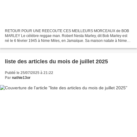
RETOUR POUR UNE REECOUTE CES MEILLEURS MORCEAUX de BOB
MARLEY Le célèbre reggae man. Robert Nesta Marley, dit Bob Marley est
né le 6 février 1945 à Nime Miles, en Jamaïque. Sa maison natale à Nime
Miles Jamaïque Il est mort le 11 mai 1981 à Miami, aux...
liste des articles du mois de juillet 2025
Publié le 25/07/2025 à 21:22
Par
nathie13or