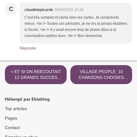
C
claudielapicarde
28/06/2026 10:45
C'est très complet et j'aime bien les cartes. Je comprends
mieux. <br /> Toutes ces périodes, je ne les ai jamais étudiées
à l'école. <br /> Il y avait encore trop de plaies dûes à la
colonisation parfois dure. <br /> Bon dimanche.
Répondre
< ET SI ON REECOUTAIT
VILLAGE PEOPLE: 10
12 GRANDS SUCCES
CHANSONS CHOISIES
CHOISIS DE JOE DASSIN
POUR UNE REECOUTE
SANS DOUTE ? >
Hébergé par Eklablog
Top articles
Pages
Contact
Signaler un abus