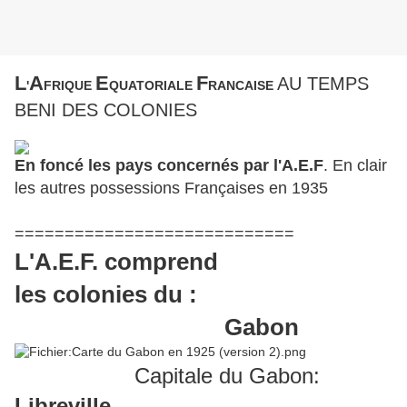
L
A
E
F
AU TEMPS
'
FRIQUE
QUATORIALE
RANCAISE
BENI DES COLONIES
En foncé les pays concernés par l'A.E.F
. En clair
les autres possessions Françaises en 1935
============================
L'A.E.F. comprend
les colonies du :
Gabon
Capitale du Gabon:
Libreville