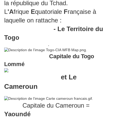
la république du Tchad.
L
'A
frique
E
quatoriale
F
rançaise à
laquelle on rattache :
-
Le Territoire du
Togo
.
Capitale du Togo
Lommé
et Le
Cameroun
Capitale du Cameroun =
Yaoundé