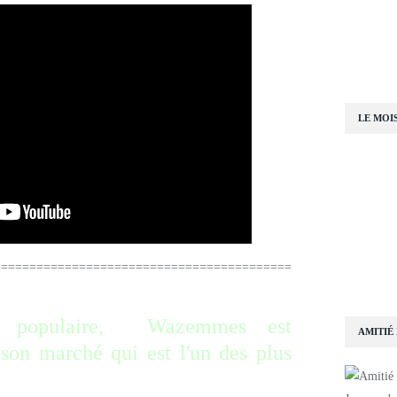
LE MOI
=========================================
on populaire, Wazemmes est
AMITIÉ
on marché qui est l'un des plus