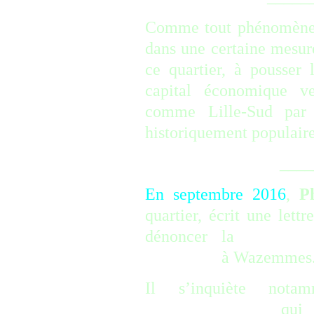
Comme tout phénomène d
dans une certaine mesure
ce quartier, à pousser 
capital économique ve
comme Lille-Sud par e
historiquement populaire
__________
En septembre 2016
,
P
quartier, écrit une lett
dénoncer la
« détéri
publique »
à Wazemmes
Il s’inquiète no
communautaire »
qui c