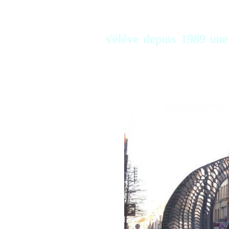
s'élève
depuis 1989 une 
l'anneau de Mobius, re
symbolique qui échappe 
le serpent.