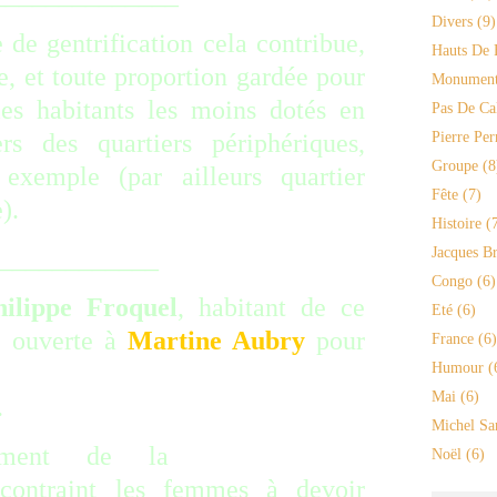
Divers
(9)
e gentrification cela contribue,
Hauts De 
, et toute proportion gardée pour
Monument
les habitants les moins dotés en
Pas De Ca
rs des quartiers périphériques,
Pierre Per
Groupe
(8
xemple (par ailleurs quartier
Fête
(7)
).
Histoire
(7
______
Jacques Br
Congo
(6)
hilippe Froquel
, habitant de ce
Eté
(6)
re ouverte à
Martine Aubry
pour
France
(6)
oration rapide de la sécurité
Humour
(
Mai
(6)
.
Michel Sa
tamment de la
« régression
Noël
(6)
ontraint les femmes à devoir