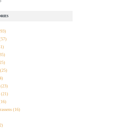
o
RIES
93)
(57)
1)
35)
25)
(25)
4)
(23)
(21)
16)
rassens
(16)
2)