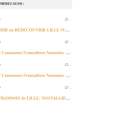
MEREZ AUSSI :
2
…
DECOUVRIR ou REDECOUVRIR LILLE SUR SES QUELQUES IMAGES PHOTOGRAPHIQUES
0
…
LILLE : 2 Communes Frontalières Nommées :LILLE Belgique & LILLE du Nord de la France
0
…
LILLE : 2 Communes Frontalières Nommées :LILLE Belgique & LILLE du Nord de la France
0
…
l'Ancien TRAMWAY de LILLE: NOSTALGIE= EVOCATION des Souvenirs Lointains ?