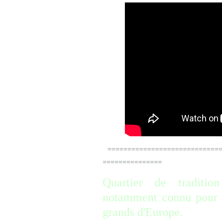
=============================
===============
Quartier de traditi
notamment connu pour s
grands d'Europe.