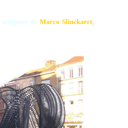
sculpture de
Marco Slinckaert
,
présentant une forme géométrique
à ses habitants qui la surnomment