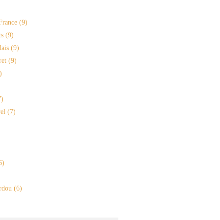
France
(9)
s
(9)
lais
(9)
ret
(9)
)
)
el
(7)
6)
rdou
(6)