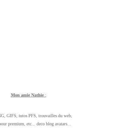
Mon amie Nathie
:
G, GIFS, tutos PFS, trouvailles du web,
pour premium, etc... deco blog avatars...