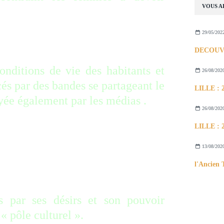
VOUS AI
tions méprisantes des islamistes
xuel incessant des mâles ».
29/05/202
______
onditions de vie des habitants et
26/08/202
s par des bandes se partageant le
ayée également par les médias .
26/08/202
==============================
13/08/202
s par ses désirs et son pouvoir
« pôle culturel ».