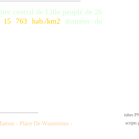
ier central de Lille peuplé de 26
é 15 763 hab./km2
données du
ment le nom de l'ancienne
lle lors de l'agrandissement de
r reprend une grande partie de la
et de ses communes voisines vers 1850.
___________
tubes PN
aman - Place De Wazemmes -
scripts 