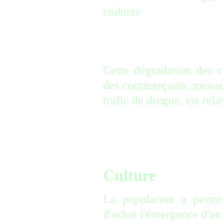
endurer
« les manifesta
(…) et le harcèlement se
_________
Cette dégradation des c
des commerçants, menacé
trafic de drogue, est rel
=====================
=
Culture
La population a permi
d'achat l'émergence d'un 