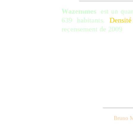
Wazemmes
est un quart
639 habitants.
Densit
recensement de 2009
WAZEMMES est égale
commune intégrée à Li
1858, et dont le quartie
superficie.
Territoire de Wazemmes 
_____________________
Bruno M