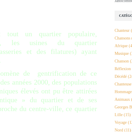
Janocomb
CATÉGO
Chanteur
(
tout un quartier populaire,
Chansons
er, les usines du quartier
Afrique
(4
asseries et des filatures) ayant
Musique
(
.
Chanson
(
Réflexion
omène de gentrification de ce
Décédé
(2
 des années 2000, des populations
Chanteuse
iques élevés ont pu être attirées
Hommage
ntique » du quartier et de ses
Animaux
(
proche du centre-ville, ce quartier
Georges B
Lille
(15)
Voyage
(1
________
Nord
(11)