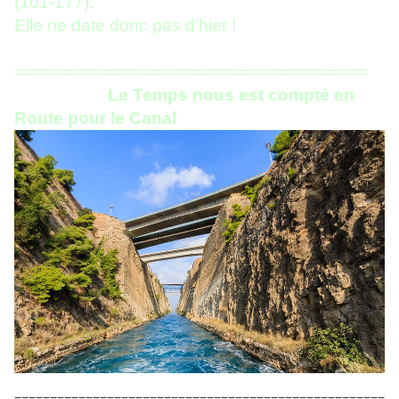
(101-177).
Elle ne date donc pas d’hier
!
====================================
Le Temps nous est compté en
Route pour le Canal
====================================================