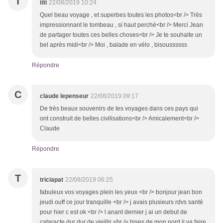
T
titi
22/08/2019 10:24
Quel beau voyage , et superbes toutes les photos<br /> Très
impressionnant le tombeau , si haut perché<br /> Merci Jean
de partager toutes ces belles choses<br /> Je te souhaite un
bel après midi<br /> Moi , balade en vélo , bisoussssss
Répondre
C
claude lepenseur
22/08/2019 09:17
De très beaux souvenirs de tes voyages dans ces pays qui
ont construit de belles civilisations<br /> Amicalement<br />
Claude
Répondre
T
triciapat
22/08/2019 06:25
fabuleux vos voyages plein les yeux <br /> bonjour jean bon
jeudi ouff ce jour tranquille <br /> j avais plusieurs rdvs santé
pour hier c est ok <br /> l anant dernier j ai un debut de
cataracte dur dur de vieillir <br /> bises de mon nord il va faire