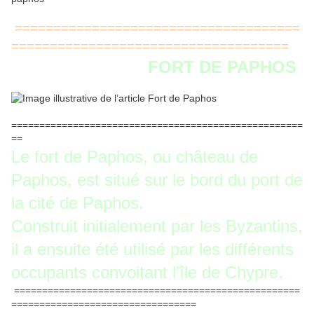
=====================================
====================================
FORT DE PAPHOS
====================================================
==
Le fort de Paphos, ou château de
Paphos, est situé sur le bord du port de
la cité de Paphos.
Construit initialement par les Byzantins,
il a ensuite été utilisé par les différents
occupants convoitant l'île de Chypre.
===================================================
=================================