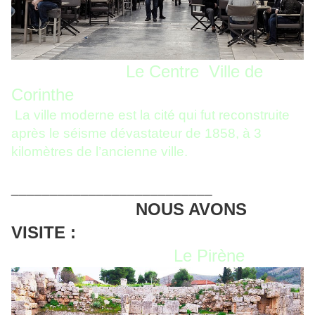
Le Centre Ville de
Corinthe
La ville moderne est la cité qui fut reconstruite
après le séisme dévastateur de 1858, à 3
kilomètres de l’ancienne ville.
__________________________
NOUS AVONS
VISITE :
Le Pirène