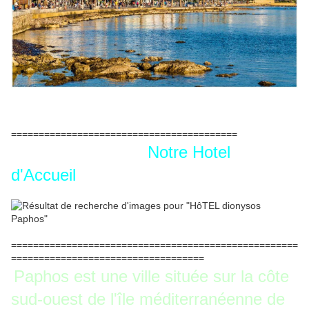
=========================================
Notre Hotel
d'Accueil
====================================================
===================================
Paphos est une ville située sur la côte
sud-ouest de l'île méditerranéenne de