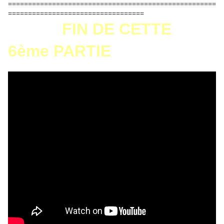
====================================================
==================================
FIN DE CETTE
6ème PARTIE