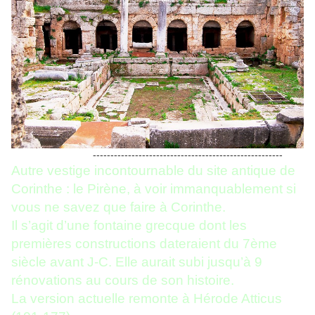
------------------------------------------------------
Autre vestige incontournable du site antique de
Corinthe : le Pirène, à voir immanquablement si
vous ne savez que faire à Corinthe.
Il s’agit d’une fontaine grecque dont les
premières constructions dateraient du 7ème
siècle avant J-C. Elle aurait subi jusqu’à 9
rénovations au cours de son histoire.
La version actuelle remonte à Hérode Atticus