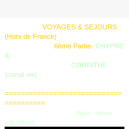
VOYAGES & SEJOURS
(Hors de France)
6ème Partie-
CHYPRE
&
CORINTHE
(canal de)
=============================
==========
Ridan - Ulysse-
(clip Officiel)