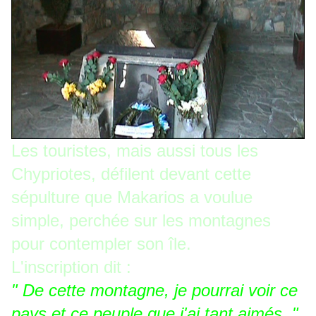
Les touristes, mais aussi tous les
Chypriotes, défilent devant cette
sépulture que Makarios a voulue
simple, perchée sur les montagnes
pour contempler son île.
L'inscription dit :
" De cette montagne, je pourrai voir ce
pays et ce peuple que j'ai tant aimés. "