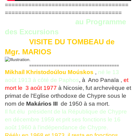
=====================================
===================================
au Programme
des Excursions
VISITE DU TOMBEAU de
Mgr. MARIOS
=====================================
Mikhaíl Khristodoúlou Moúskos
,
né le 13
août 1913 à côté de Paphos
, à Ano Panaïa
,
et
mort le 3 août 1977
à Nicosie, fut archevèque et
primat de l'Eglise orthodoxe de Chypre sous le
nom de
Makários III
de 1950 à sa mort.
Il fut élu président de la République de Chypre
en décembre 1959 et prit ses fonctions le 16
août 1960 à l'indépendance de Chypre.
Réélu en 1968 et 1973, il resta en fonctions