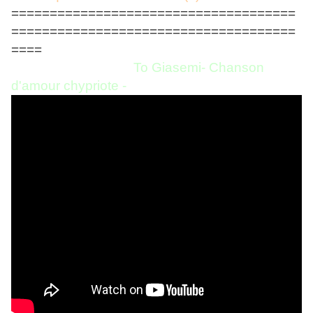
=====================================
=====================================
====
To Giasemi- Chanson
d'amour chypriote -