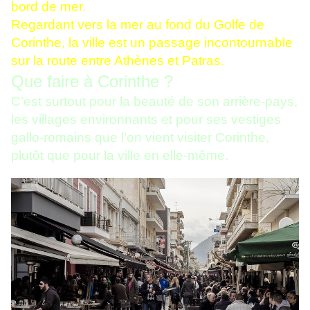
bord de mer.
Regardant vers la mer au fond du Golfe de
Corinthe, la ville est un passage incontournable
sur la route entre Athènes et Patras.
Que faire à Corinthe ?
C’est surtout pour la beauté de son arrière-pays,
les villages environnants et pour ses vestiges
gallo-romains que l’on vient visiter Corinthe,
plutôt que pour la ville en elle-même.