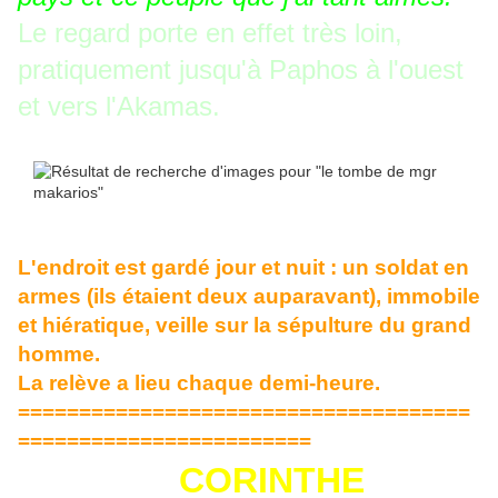
Le regard porte en effet très loin,
pratiquement jusqu'à Paphos à l'ouest
et vers l'Akamas.
L'endroit est gardé jour et nuit : un soldat en
armes (ils étaient deux auparavant), immobile
et hiératique, veille sur la sépulture du grand
homme.
La relève a lieu chaque demi-heure.
=====================================
========================
CORINTHE