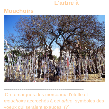
L'arbre à
Mouchoirs
=========================================
On remarquera les morceaux d'étoffe et
mouchoirs
accrochés à cet
arbre
symboles des
voeux qui seraient exaucés (?)