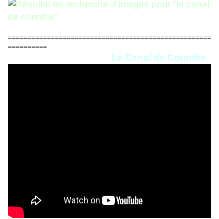
====================================================
==========
Le Canal de Corinthe