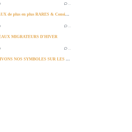
9
…
10 OISEAUX de plus en plus RARES & Considérés comme LES PLUS BEAUX
9
…
SEAUX MIGRATEURS D'HIVER
9
…
POURSUIVONS NOS SYMBOLES SUR LES RAPACES et CORBEAUX