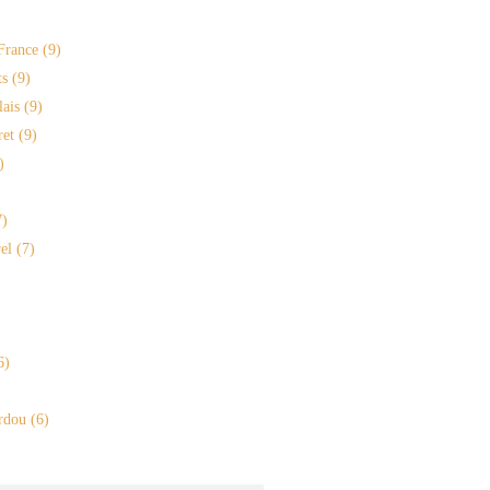
France
(9)
s
(9)
lais
(9)
ret
(9)
)
)
el
(7)
6)
rdou
(6)