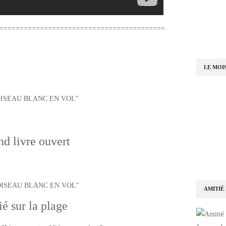
=========================================
n Oiseau blanc
LE MOI
nd livre ouvert
AMITIÉ
é sur la plage