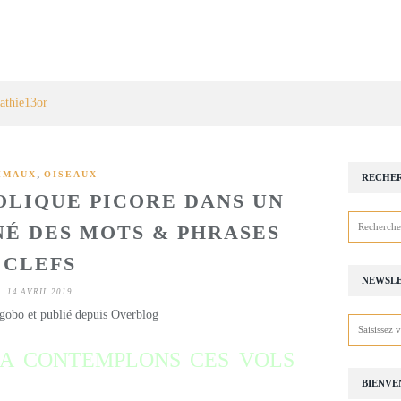
athie13or
,
IMAUX
OISEAUX
RECHE
OLIQUE PICORE DANS UN
É DES MOTS & PHRASES
CLEFS
NEWSL
14 AVRIL 2019
gobo et publié depuis Overblog
JA CONTEMPLONS CES VOLS
BIENVE