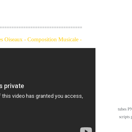
 CETTE COMPOSITION MUSICALE
===================================
s Oiseaux - Composition Musicale -
tubes PN
scripts 