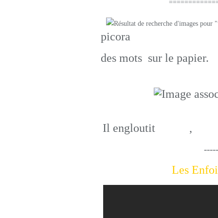
=====================
picora
des mots sur le papier.
Il engloutit
justice
,
paro
----
Les Enfoir