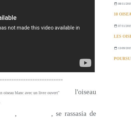
08/11/201
07/11/201
LES OI
13/09/201
=================
l'oiseau
,
tolérance
dresse
,
différences
, se rassasia de