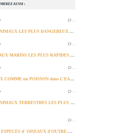
MEREZ AUSSI :
9
…
LES 10 ANIMAUX LES PLUS DANGEREUX AU MONDE
9
…
10 ANIMAUX MARINS LES PLUS RAPIDES AU MONDE
9
…
HEUREUX COMME un POISSON dans L'EAU ? - 10 PLUS BEAUX POISSONS d'Eau Douce
9
…
LES 10 ANIMAUX TERRESTRES LES PLUS RAPIDES AU MONDE
1
…
QUATRE ESPECES d' OISEAUX d'OUTRE-MER : 4 ESPECES SOIT: (2) COLIBRIS (1) TERPSIPHONE &(1) TOUCAN