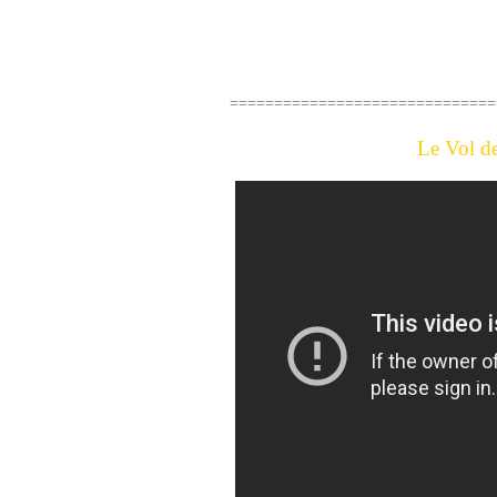
ECOUTONS
==============================
Le Vol de