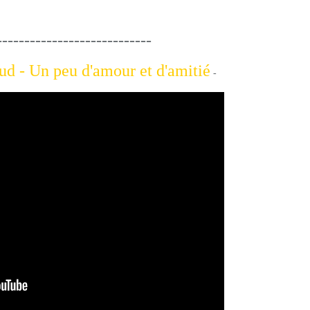
--------------
d - Un peu d'amour et d'amitié
-