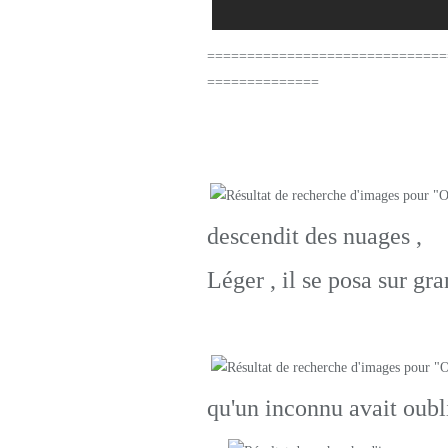
==============================
==============
Un jour u
descendit des nuages ,
Léger , il se posa sur gra
qu'un inconnu avait oubli