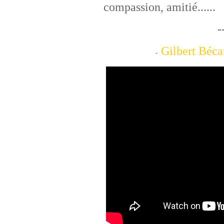
compassion, amitié......
---------------
Gilbert Bécau
-