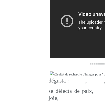
==================
dégusta :
écoute
,
dignité
se délecta de paix,
ten
joie,