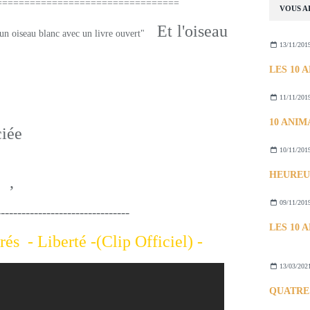
========================
VOUS AI
Et l'oiseau
13/11/201
11/11/201
10/11/201
le
,
liberté
09/11/201
--------------------------------
és - Liberté -(Clip Officiel) -
13/03/202