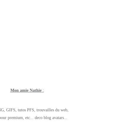
Mon amie Nathie
:
G, GIFS, tutos PFS, trouvailles du web,
pour premium, etc... deco blog avatars...