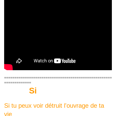
====================================================
=============
Si
Si tu peux voir détruit l'ouvrage de ta
vie