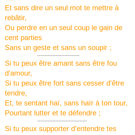
Et sans dire un seul mot te mettre à
rebâtir,
Ou perdre en un seul coup le gain de
cent parties
Sans un geste et sans un soupir ;
----------------------------
Si tu peux être amant sans être fou
d'amour,
Si tu peux être fort sans cesser d'être
tendre,
Et, te sentant haï, sans haïr à ton tour,
Pourtant lutter et te défendre ;
---------------------------------
Si tu peux supporter d'entendre tes