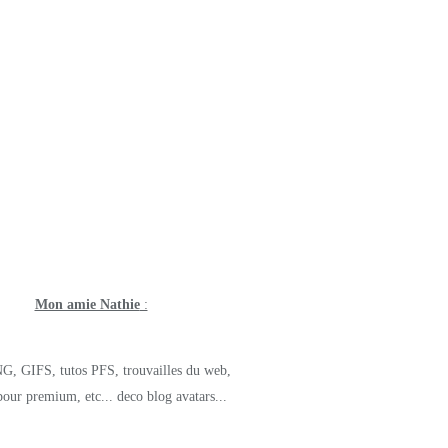
Mon amie Nathie
:
G, GIFS, tutos PFS, trouvailles du web,
pour premium, etc... deco blog avatars...