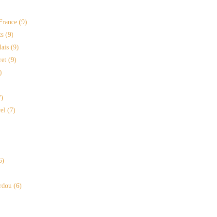
France
(9)
s
(9)
lais
(9)
ret
(9)
)
)
el
(7)
6)
rdou
(6)