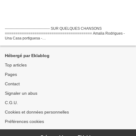
------------------------------------- SUR QUELQUES CHANSONS
========================================= Amalia Rodrigues -
Una Casa portiguesa -
===========================================================
========== La maison sur le port Amalia Rodrigues...
Hébergé par Eklablog
Top articles
Pages
Contact
Signaler un abus
C.G.U.
Cookies et données personnelles
Préférences cookies