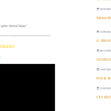
30/10/201
12/09/202
================
nimaux
06/12/202
s
14/07/202
12/03/202