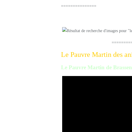
===============
Le Petit Cheval
==================
Le Pauvre Martin des a
Le Pauvre Martin de Brassen