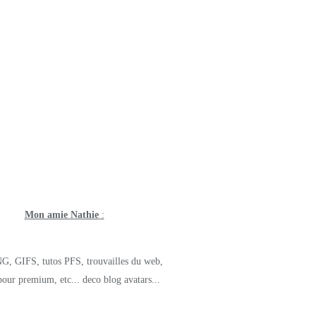
Mon amie Nathie
:
G, GIFS, tutos PFS, trouvailles du web,
pour premium, etc... deco blog avatars...