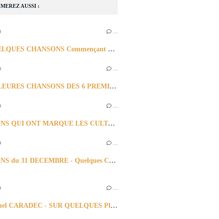
MEREZ AUSSI :
0
…
SUR QUELQUES CHANSONS Commençant par- : SI J'AVAIS SU.... & SI ou Moi si J'ETAIS .....
0
…
10 MEILLEURES CHANSONS DES 6 PREMIERS MOIS de l'ANNEE 2020
0
…
CHANSONS QUI ONT MARQUE LES CULTURES AFRICAINES -1ère PARTIE -
9
…
CHANSONS du 31 DECEMBRE - Quelques CHANSONS Souvenirs ?
0
…
Jean Michel CARADEC - SUR QUELQUES Plus Belles CHANSONS-et Selon bien Sûr (?)