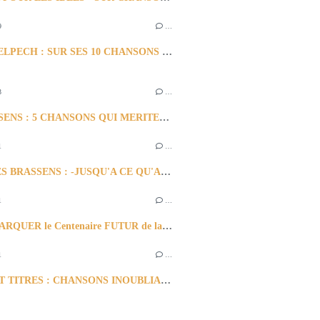
9
…
Michel DELPECH : SUR SES 10 CHANSONS CONSIDEREES INCONTOURNABLES -
3
…
G. BRASSENS : 5 CHANSONS QUI MERITENT UNE REECOUTE;.....
1
…
GEORGES BRASSENS : -JUSQU'A CE QU'AMOUR S'ENSUIVE- Quelques CHANSONS ASSOCIEES AU TITRE
1
…
POUR MARQUER le Centenaire FUTUR de la Naissance de Georges BRASSENS :PARLONS de S E T E -
1
…
CES HUIT TITRES : CHANSONS INOUBLIABLES et Parmi tant d'Autres... de: Georges BRASSENS