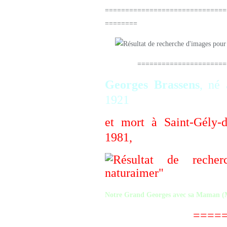
==============================
========
=======================
Georges Brassens
, né
1921
et mort à Saint-Gély-
1981,
Notre Grand Georges avec sa Maman (M
===========