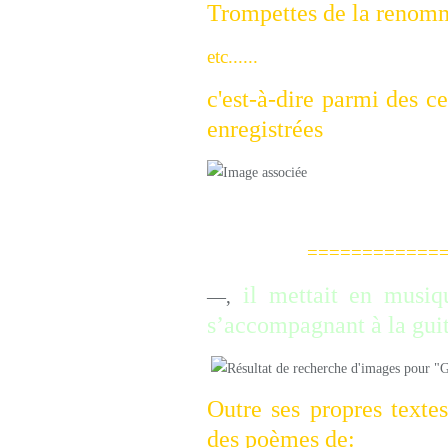
Trompettes de la renomm
etc......
c'est-à-dire parmi des c
enregistrées
=================
il mettait en musiqu
—,
s’accompagnant à la gui
Outre ses propres texte
des poèmes de: