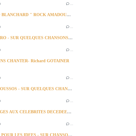
0
…
GERARD BLANCHARD " ROCK AMADOUR " & SUR SES AUTRES CHANSONS
0
…
ZUCCHERO - SUR QUELQUES CHANSONS A SUCCES-
9
…
NS CHANTER- Richard GOTAINER
9
…
DEMIS ROUSSOS - SUR QUELQUES CHANSONS LEGENDAIRES -
9
…
HOMMAGES AUX CELEBRITES DECEDEES AU MOIS de DECEMBRE....le... Année....
9
…
MOURIR POUR LES IDEES - SUR CHANSON de Georges BRASSENS