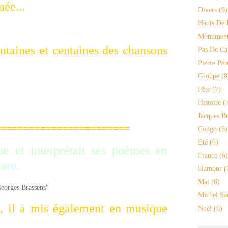
ée...
Divers
(9)
Hauts De 
Monument
entaines et centaines des chansons
Pas De Ca
Pierre Per
Groupe
(8
Fête
(7)
Histoire
(7
Jacques Br
===================
Congo
(6)
Eté
(6)
e et interprétait ses poèmes en
France
(6)
ta
re.
Humour
(
Mai
(6)
Michel Sa
s, il a mis également en musique
Noël
(6)