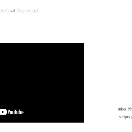
_____________________________
Cheval - Georges Brassens -
tubes PN
scripts 