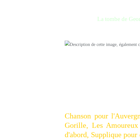
La tombe de Geor
était un poète auteur- c
compositeur-interprète f
Auteur de plus de de
françaises — parmi lesqu
Chanson pour
l'Auverg
Gorille, Les Amoureux
d'abord, Supplique pour ê