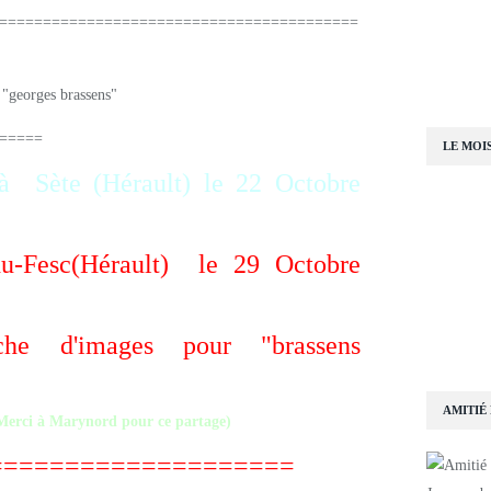
=========================================
====
LE MOI
 à Sète (Hérault) le 22 Octobre
du-Fesc(Hérault) le 29 Octobre
AMITIÉ
erci à Marynord pour ce partage)
=============