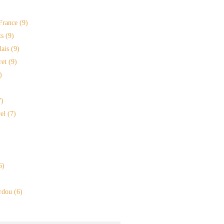
France
(9)
s
(9)
lais
(9)
ret
(9)
)
)
el
(7)
6)
rdou
(6)