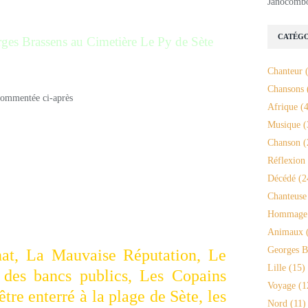
Janocomb
CATÉGO
ges Brassens au Cimetière Le Py de Sète
Chanteur
(
Chansons
Afrique
(4
Musique
(
Chanson
(
ompositeur-interprète poète auteur-
Réflexion
rançais
Décédé
(2
Chanteuse
ux cents chansons populaires
Hommage
elles :
Animaux
(
Georges B
nat, La Mauvaise Réputation, Le
Lille
(15)
 des bancs publics, Les Copains
Voyage
(1
tre enterré à la plage de Sète, les
Nord
(11)