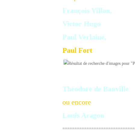
François Villon,
Victor Hugo
Paul Verlaine,
Paul Fort
(
auteur aussi du
Antoine Pol,
Théodore de Banville
,
ou encore
Louis Aragon
==============================