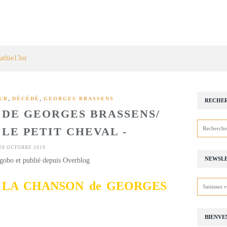
athie13or
,
,
UR
DÉCÉDÉ
GEORGES BRASSENS
RECHE
 DE GEORGES BRASSENS/
 LE PETIT CHEVAL -
20 OCTOBRE 2019
NEWSL
gobo et publié depuis Overblog
LA CHANSON de GEORGES
BIENVE
 PETIT CHEVAL -