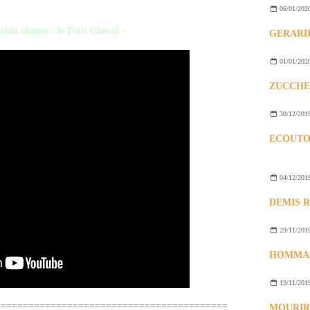
06/01/202
lon chante - le Petit Cheval -
01/01/202
30/12/201
ECOUTO
04/12/201
29/11/201
13/11/201
=========================================