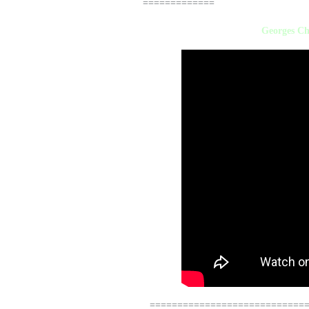
=============
Georges Che
=============================