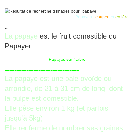
Papayes :
coupée
et
entière
---------------------------------
--
La papaye
est le fruit comestible du
Papayer,
Papayes sur l'arbre
===============================
La papaye est une baie ovoïde ou
arrondie, de 21 à 31 cm de long, dont
la pulpe est comestible.
Elle pèse environ 1 kg (et parfois
jusqu'à 5kg)
Elle renferme de nombreuses graines