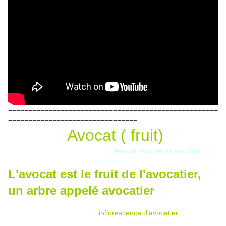
====================================================
================================
Avocat ( fruit)
Avocat mûr et sa section
--------------
L'avocat est le fruit de l'avocatier,
un arbre appelé avocatier
inflorescence d'avocatier.
--------------------