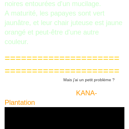
noires entourées d'un mucilage.
A maturité, les papayes sont vert
jaunâtre, et leur chair juteuse est jaune
orangé et peut-être d'une autre
couleur.
=====================
=====================
Mais j'ai un petit problème ?
KANA-
Plantation