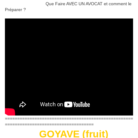
Que Faire AVEC UN AVOCAT et comment le
Préparer ?
====================================================
====================================
GOYAVE (fruit)