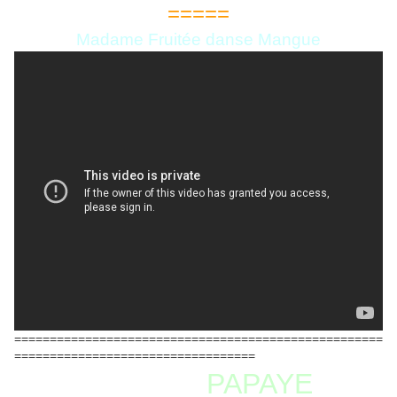
=====
Madame Fruitée danse Mangue
====================================================
==================================
PAPAYE