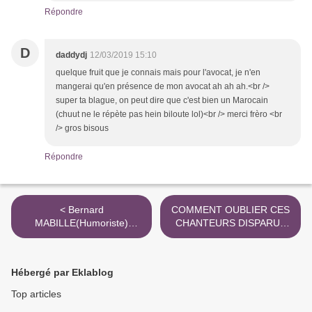
Répondre
D
daddydj
12/03/2019 15:10
quelque fruit que je connais mais pour l'avocat, je n'en
mangerai qu'en présence de mon avocat ah ah ah.<br />
super ta blague, on peut dire que c'est bien un Marocain
(chuut ne le répète pas hein biloute lol)<br /> merci frèro <br
/> gros bisous
Répondre
< Bernard
COMMENT OUBLIER CES
MABILLE(Humoriste)
CHANTEURS DISPARUS
RHABILLE
AU MOIS de: MARS >
Hébergé par Eklablog
Top articles