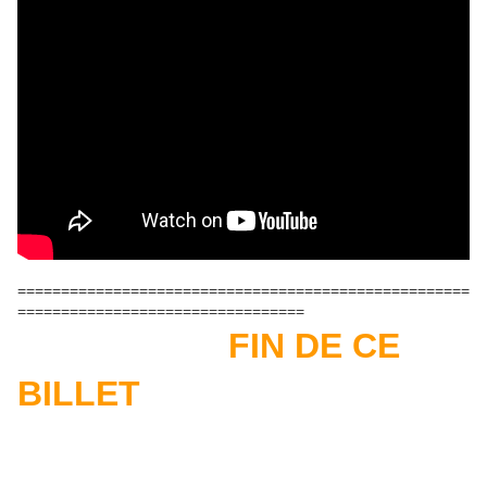
====================================================
=================================
FIN DE CE
BILLET