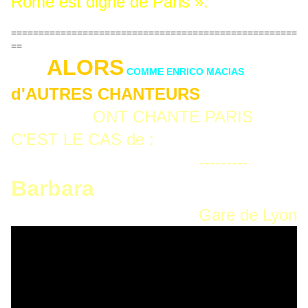
Rome est digne de Paris ».
====================================================
==
ALORS
COMME ENRICO MACIAS
d'AUTRES CHANTEURS
ONT CHANTE PARIS
C'EST LE CAS de :
---------
Barbara
Gare de Lyon