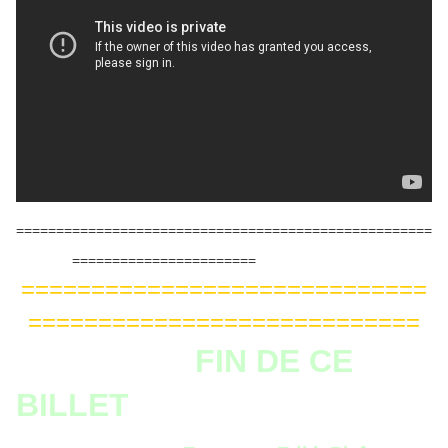
====================================================
=======================
=============================
============================
FIN DE CE
BILLET