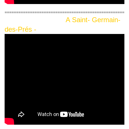
====================================================
A Saint- Germain-
des-Prés -