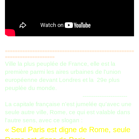
====================================================
====================
Ville la plus peuplée de France, elle est la
première parmi les aires urbaines de l'union
européenne devant Londres et la 29e
plus
peuplée du monde.
------------------------
La capitale française n'est jumelée qu'avec une
seule autre ville, Rome, ce qui est valable dans
l'autre sens, avec ce slogan :
« Seul Paris est digne de Rome, seule