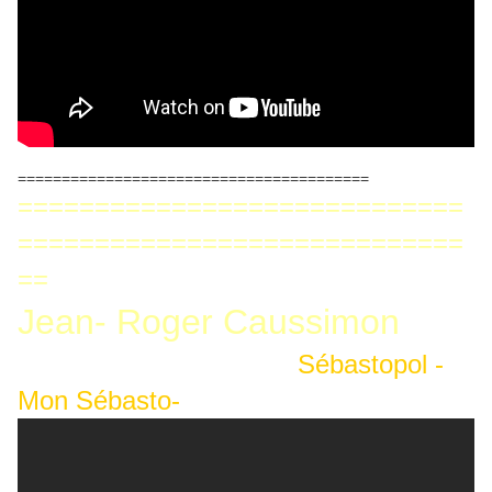
========================================
=============================
=============================
==
Jean- Roger Caussimon
Sébastopol -
Mon Sébasto-