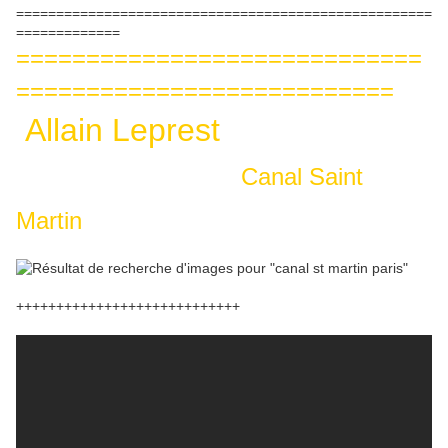
====================================================
=============
=============================
===========================
Allain Leprest
Canal Saint
Martin
++++++++++++++++++++++++++++