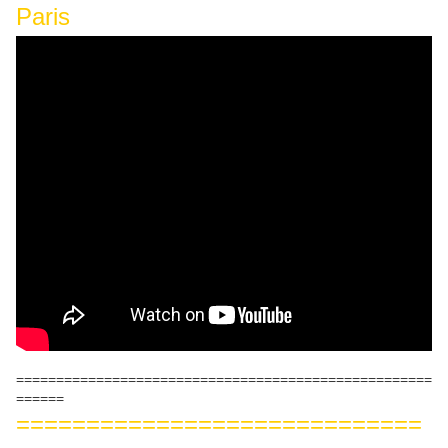
Paris
====================================================
======
=============================