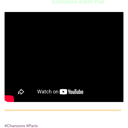
Ecoutons Edith Piaf
===================================================
#Chansons
#Paris