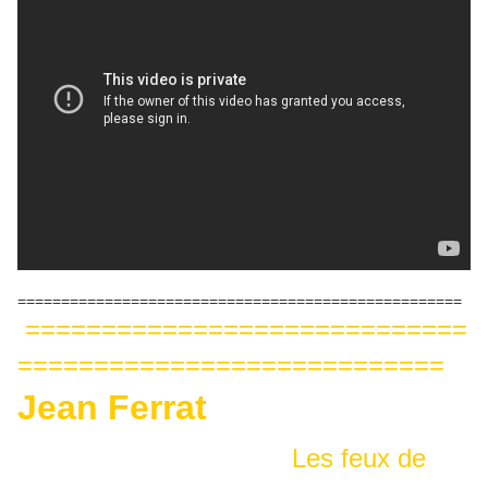
===================================================
=============================
============================
Jean Ferrat
Les feux de