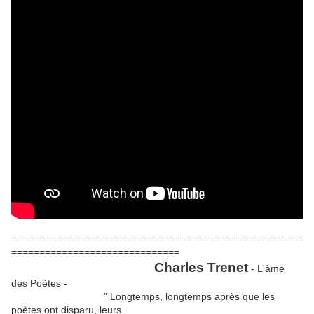
====================================================
==============================
Charles Trenet
- L'âme
des Poètes -
" Longtemps, longtemps après que les
poètes ont disparu, leurs