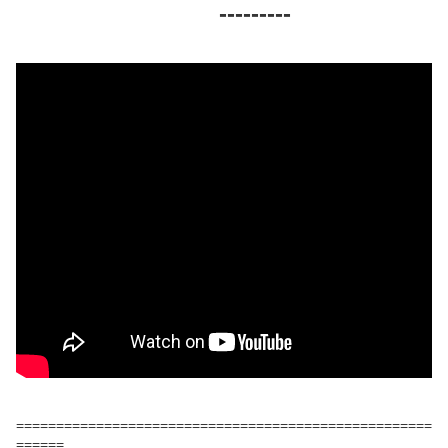
---------
====================================================
======