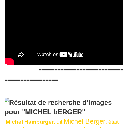
===========================
=================
Michel Berger
Michel Hamburger
, dit
, était