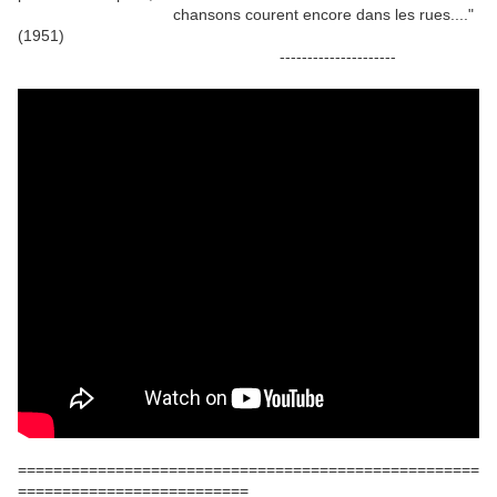
chansons courent encore dans les rues...."
(1951)
---------------------
====================================================
==========================