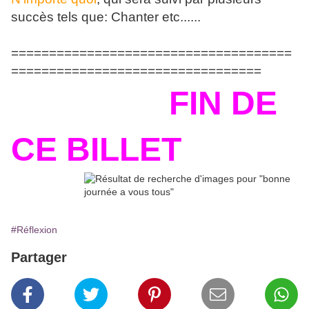
succès tels que: Chanter etc......
=====================================
=================================
FIN DE
CE BILLET
#Réflexion
Partager