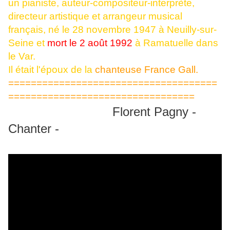
un pianiste, auteur-compositeur-interprète,
directeur artistique et arrangeur musical
français, né le 28 novembre 1947 à Neuilly-sur-
Seine et
mort le 2 août 1992
à Ramatuelle dans
le Var.
Il était l'époux de la
chanteuse France Gall.
=====================================
=================================
Florent Pagny -
Chanter -