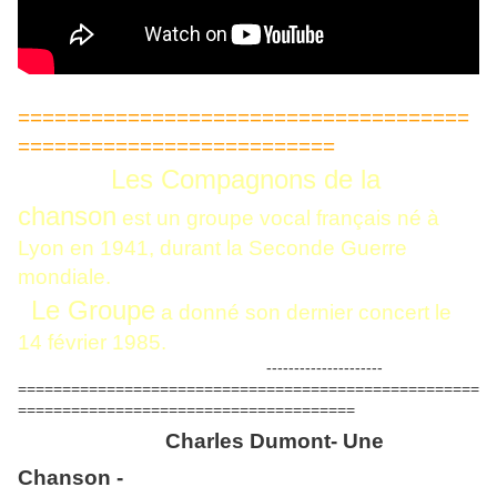
=====================================
==========================
Les Compagnons de la
chanson
est un groupe vocal français né à
Lyon en 1941, durant la Seconde Guerre
mondiale.
Le Groupe
a donné son dernier concert le
14 février 1985.
---------------------
====================================================
======================================
Charles Dumont- Une
Chanson -