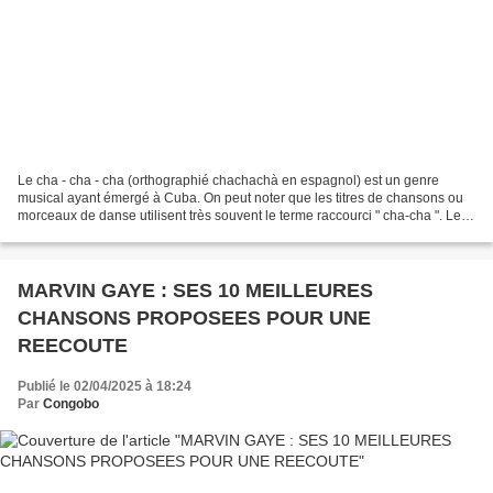
Le cha - cha - cha (orthographié chachachà en espagnol) est un genre
musical ayant émergé à Cuba. On peut noter que les titres de chansons ou
morceaux de danse utilisent très souvent le terme raccourci " cha-cha ". Le
cha-cha-cha est un genre de musique...
MARVIN GAYE : SES 10 MEILLEURES
CHANSONS PROPOSEES POUR UNE
REECOUTE
Publié le 02/04/2025 à 18:24
Par
Congobo