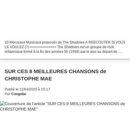
10 Morceaux Musicaux proposés de The Shadows A REECOUTER SI VOUS
LE VOULEZ (?) ============= The Shadows est un groupe de rock
britannique formé à la fin des années 50 (1958) par le duo au départ de :
Hank Marvin Bruce Welch Le groupe, avec une formation...
SUR CES 8 MEILLEURES CHANSONS de
CHRISTOPHE MAE
Publié le 11/04/2025 à 15:17
Par
Congobo