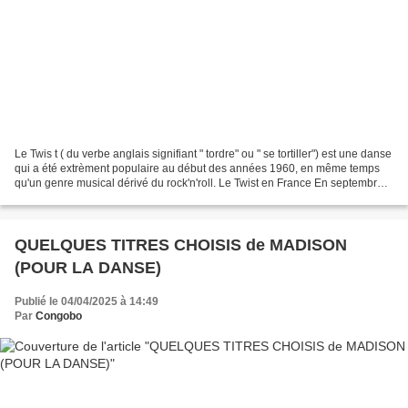
Le Twis t ( du verbe anglais signifiant " tordre" ou " se tortiller") est une danse
qui a été extrèment populaire au début des années 1960, en même temps
qu'un genre musical dérivé du rock'n'roll. Le Twist en France En septembre
1961, Johnny Hallyday...
QUELQUES TITRES CHOISIS de MADISON
(POUR LA DANSE)
Publié le 04/04/2025 à 14:49
Par
Congobo