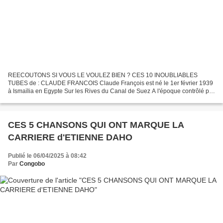
REECOUTONS SI VOUS LE VOULEZ BIEN ? CES 10 INOUBLIABLES
TUBES de : CLAUDE FRANCOIS Claude François est né le 1er février 1939
à Ismaïlia en Egypte Sur les Rives du Canal de Suez A l'époque contrôlé par
la France et le Royaume- Uni Son père, Aimé François,...
CES 5 CHANSONS QUI ONT MARQUE LA
CARRIERE d'ETIENNE DAHO
Publié le 06/04/2025 à 08:42
Par
Congobo