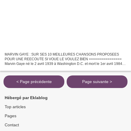
MARVIN GAYE : SUR SES 10 MEILLEURES CHANSONS PROPOSEES
POUR UNE REECOUTE SI VOUE LE VOULEZ BIEN ================
Marvin Gaye né le 2 avril 1939 à Washington D.C. et mort le 1er avril 1984 à
Los Angeles abattu et assassiné par son père alors que Marvin...
< Page précédente
Page suivante >
Hébergé par Eklablog
Top articles
Pages
Contact