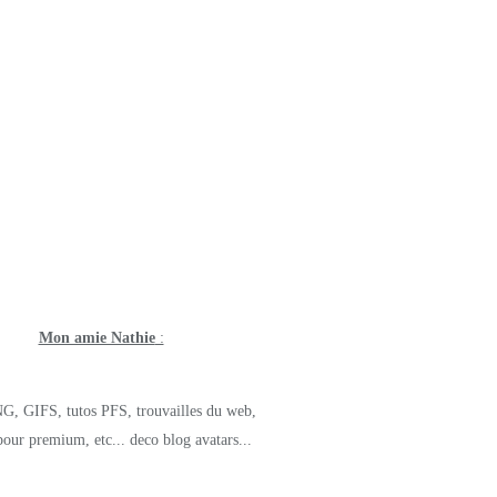
Mon amie Nathie
:
G, GIFS, tutos PFS, trouvailles du web,
pour premium, etc... deco blog avatars...