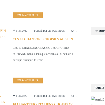
EN SAVOIR PLUS
04/05/2025
PUBLIÉ DEPUIS OVERBLOG
…
LE MOI
CES 10 CHANSONS CHOISIES AU SEIN DE LA MUSIQUE CLASSIQUE DESIGNEE SOPRANO
CES 10 CHANSONS CLASSIQUES CHOISIES
SOPRANO Dans la musique occidentale, au sein de la
musique classique, le terme...
EN SAVOIR PLUS
AMITIÉ
04/05/2025
PUBLIÉ DEPUIS OVERBLOG
…
10 CHANTEURS ITALIENS CHOISIS AVEC CHACUN 1 CHANSON ILLUSTRANT LA MELODIE