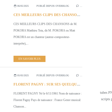
06/05/2025
PUBLIÉ DEPUIS OVERBLOG
…
CES MEILLEURS CLIPS DES CHANSONS de M. POKORA
CES MEILLEURS CLIPS DES CHANSONS de M.
POKORA Matthieu Tota, dit M. POKORA ou Matt
POKORA est un chanteur (auteur-compositeur-
interprète),...
EN SAVOIR PLUS
05/05/2025
PUBLIÉ DEPUIS OVERBLOG
…
FLORENT PAGNY : SUR SES QUELQUES UNES DES CHANSONS INCONTOURNABLES CHOISIES
tubes PN
FLORENT PAGNY Né le 6/11/1961 Nom de naissance :
scripts 
Florent Pagny Pays de naissance : France Genre musical:
Chanson...