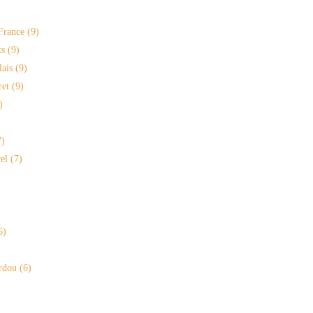
France
(9)
s
(9)
lais
(9)
ret
(9)
)
)
el
(7)
6)
rdou
(6)