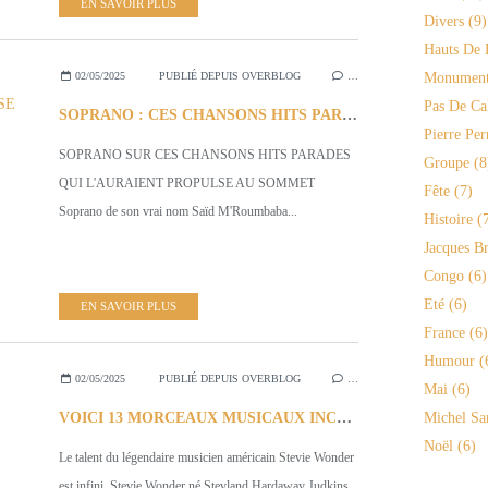
EN SAVOIR PLUS
Divers
(9)
Hauts De 
02/05/2025
PUBLIÉ DEPUIS OVERBLOG
…
Monument
Pas De Ca
SOPRANO : CES CHANSONS HITS PARADES QUI L'AURAIENT PROPULSE AU SOMMET
Pierre Per
SOPRANO SUR CES CHANSONS HITS PARADES
Groupe
(8
QUI L'AURAIENT PROPULSE AU SOMMET
Fête
(7)
Soprano de son vrai nom Saïd M'Roumbaba...
Histoire
(7
Jacques Br
Congo
(6)
Eté
(6)
EN SAVOIR PLUS
France
(6)
Humour
(
02/05/2025
PUBLIÉ DEPUIS OVERBLOG
…
Mai
(6)
VOICI 13 MORCEAUX MUSICAUX INCONTOURNABLES DE STEVIE WONDER
Michel Sa
Noël
(6)
Le talent du légendaire musicien américain Stevie Wonder
est infini. Stevie Wonder né Stevland Hardaway Judkins...