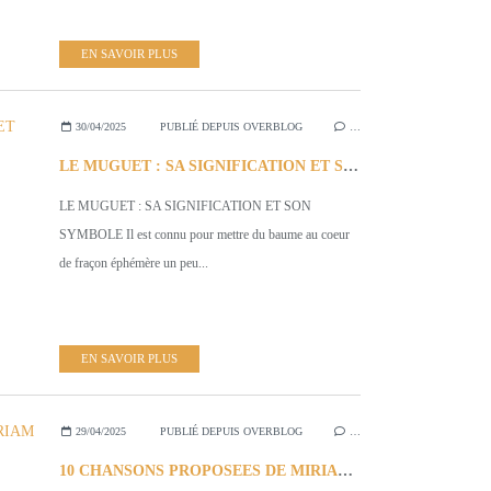
EN SAVOIR PLUS
30/04/2025
PUBLIÉ DEPUIS OVERBLOG
…
LE MUGUET : SA SIGNIFICATION ET SON SYMBOLE
LE MUGUET : SA SIGNIFICATION ET SON
SYMBOLE Il est connu pour mettre du baume au coeur
de fraçon éphémère un peu...
EN SAVOIR PLUS
29/04/2025
PUBLIÉ DEPUIS OVERBLOG
…
10 CHANSONS PROPOSEES DE MIRIAM MAKEBA POUR UNE REECOUTE