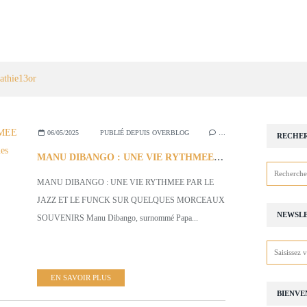
athie13or
06/05/2025
PUBLIÉ DEPUIS OVERBLOG
…
RECHE
MANU DIBANGO : UNE VIE RYTHMEE PAR LE JAZZ ET LE FUNCK (S/Quelques Morceaux)
MANU DIBANGO : UNE VIE RYTHMEE PAR LE
JAZZ ET LE FUNCK SUR QUELQUES MORCEAUX
NEWSL
SOUVENIRS Manu Dibango, surnommé Papa...
EN SAVOIR PLUS
BIENVE