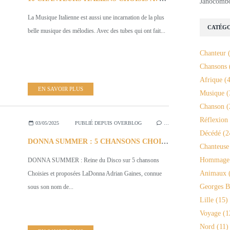
Janocomb
La Musique Italienne est aussi une incarnation de la plus
CATÉGO
belle musique des mélodies. Avec des tubes qui ont fait...
Chanteur
(
Chansons
Afrique
(4
EN SAVOIR PLUS
Musique
(
Chanson
(
Réflexion
03/05/2025
PUBLIÉ DEPUIS OVERBLOG
…
Décédé
(2
DONNA SUMMER : 5 CHANSONS CHOISIES DE LA REINE DU DISCO
Chanteuse
Hommage
DONNA SUMMER : Reine du Disco sur 5 chansons
Animaux
(
Choisies et proposées LaDonna Adrian Gaines, connue
Georges B
sous son nom de...
Lille
(15)
Voyage
(1
Nord
(11)