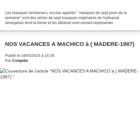
Les masques semainiers, encore appelés " masques de sept jours de la
semaine" sont des séries de sept masques originaires de l'artisanat
sénégalais dont la forme et les attributs sont censés représenter
symboliquement un jour précis de la semaine. Ils...
NOS VACANCES A MACHICO à ( MADERE-1987)
Publié le 18/05/2025 à 14:38
Par
Congobo