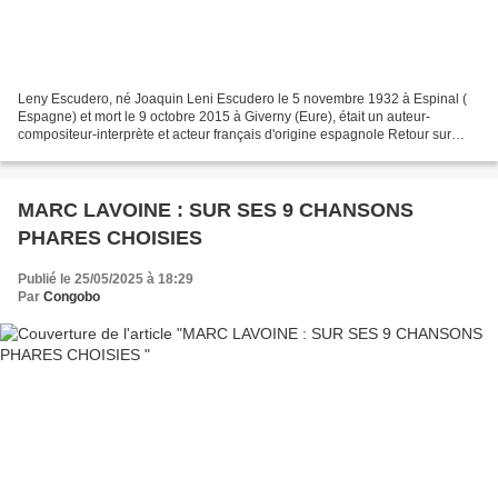
Leny Escudero, né Joaquin Leni Escudero le 5 novembre 1932 à Espinal (
Espagne) et mort le 9 octobre 2015 à Giverny (Eure), était un auteur-
compositeur-interprète et acteur français d'origine espagnole Retour sur
quelques chansons du repertoire d'un artiste...
MARC LAVOINE : SUR SES 9 CHANSONS
PHARES CHOISIES
Publié le 25/05/2025 à 18:29
Par
Congobo