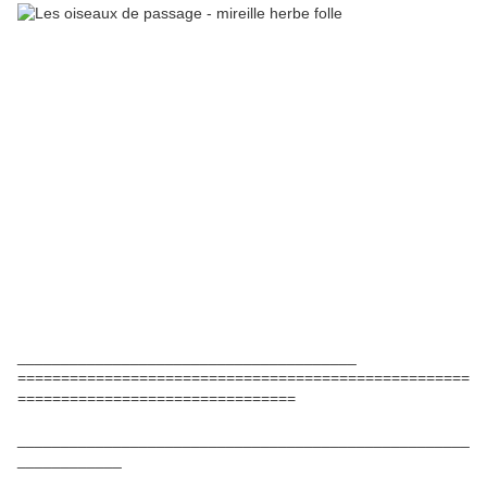
_______________________________________
====================================================
================================
____________________________________________________
____________