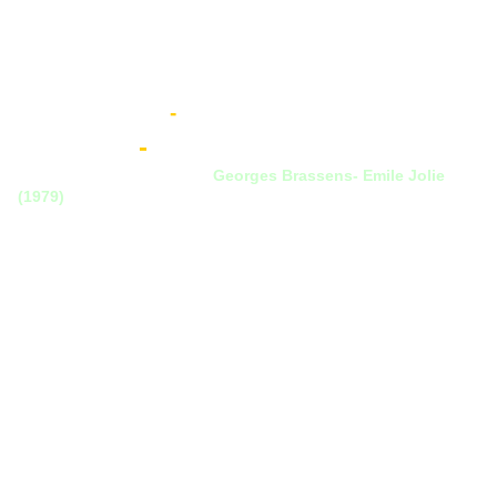
7
CHANSONS DE GEORGES
BRASSENS PREFEREES
La Chanson du
-
Herisson
-
Georges Brassens- Emile Jolie
(1979)