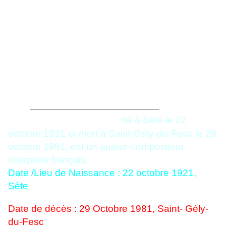
________________________________
Georges Brassens
,
né à Sète le 22
octobre 1921 et mort à Saint-Gély-du-Fesc le 29
octobre 1981, est un auteur-compositeur-
interprète français.
Date /Lieu de Naissance :
22 octobre 1921,
Sète
Date de décès : 29 Octobre 1981, Saint- Gély-
du-Fesc