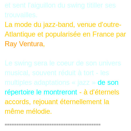
et sent l'aiguillon du swing titiller ses
trouvailles.
La mode du jazz-band, venue d'outre-
Atlantique et popularisée en France par
Ray Ventura
,
marquera pour toujours la
rythmique de Brassens.
Le swing sera le coeur de son univers
musical, souvent réduit à tort - les
multiples adaptations « jazz »
de son
répertoire le montreront
- à d'éternels
accords, rejouant éternellement la
même mélodie.
=========================================