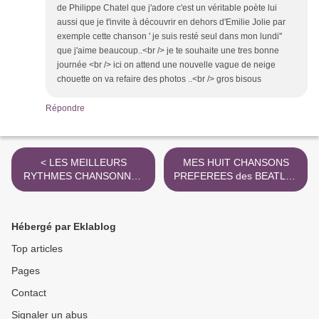
de Philippe Chatel que j'adore c'est un véritable poète lui
aussi que je t'invite à découvrir en dehors d'Emilie Jolie par
exemple cette chanson ' je suis resté seul dans mon lundi''
que j'aime beaucoup..<br /> je te souhaite une tres bonne
journée <br /> ici on attend une nouvelle vague de neige
chouette on va refaire des photos ..<br /> gros bisous
Répondre
< LES MEILLEURS
MES HUIT CHANSONS
RYTHMES CHANSONNES
PREFEREES des BEATLES
D'UN NOUVEL AN avec UN
>
REGARD du PASSE ?
Hébergé par Eklablog
Top articles
Pages
Contact
Signaler un abus