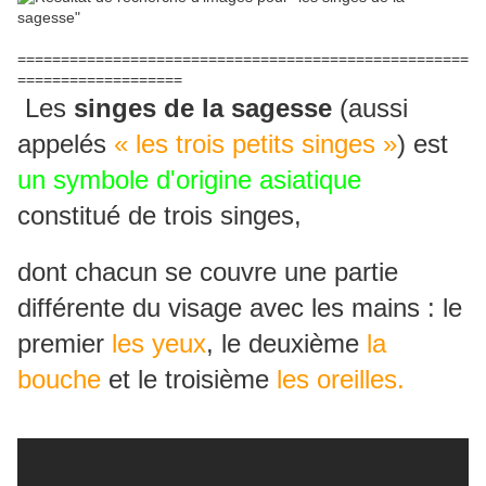
====================================================
===================
Les
singes de la sagesse
(aussi
appelés
« les trois petits singes »
) est
un symbole d'origine asiatique
constitué de trois singes,
dont chacun se couvre une partie
différente du visage avec les mains : le
premier
les yeux
, le deuxième
la
bouche
et le troisième
les oreilles.
Daniel Guichard Je N'Fais Rien
(1976)