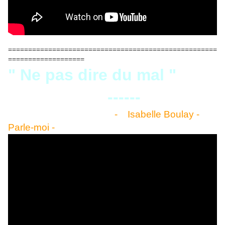
====================================================
===================
" Ne pas dire du mal "
------
- Isabelle Boulay -
Parle-moi -