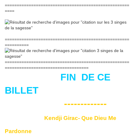
====================================================
====
====================================================
==========
====================================================
===================================
FIN DE CE
BILLET
-------------
Kendji Girac- Que Dieu Me
Pardonne