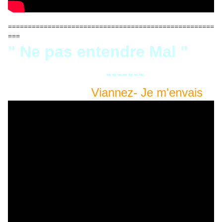
====================================================
===
" Ne pas entendre Mal "
-------
Viannez- Je m'envais