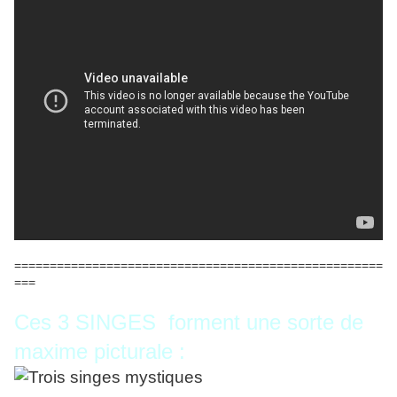
====================================================
===
Ces 3 SINGES forment une sorte de
maxime picturale :