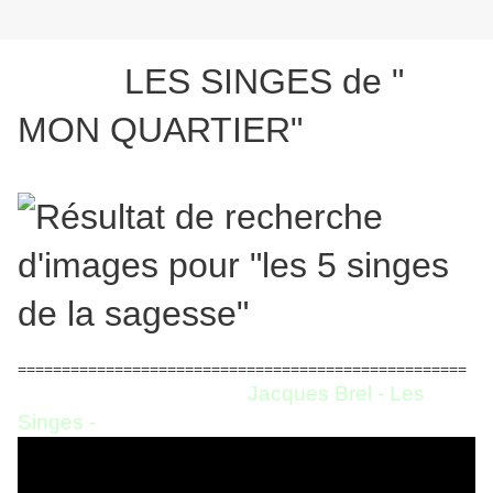
LES SINGES de "
MON QUARTIER"
===================================================
Jacques Brel - Les
Singes -