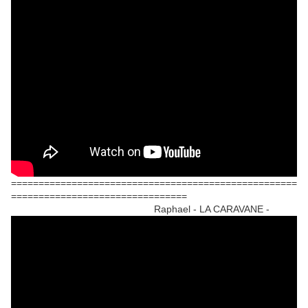
====================================================
================================
Raphael - LA CARAVANE -