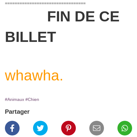
=================================
FIN DE CE
BILLET
whawha.
#Animaux
#Chien
Partager