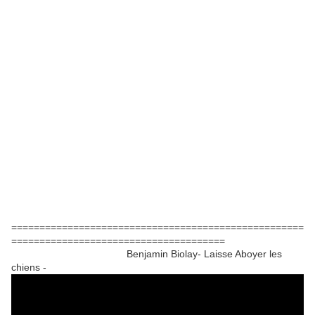
====================================================
======================================
Benjamin Biolay- Laisse Aboyer les
chiens -