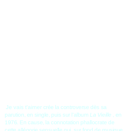
Je vais t'aimer
crée la controverse dès sa
parution, en single, puis sur l’album
La Vieille
, en
1976. En cause, la connotation phallocrate de
cette allégorie sensuelle qui, sur fond de musique