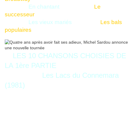
En chantant
Le
successeur
Les vieux mariés
Les bals
populaires
LES 10 CHANSONS CHOISIES DE
LA 1ère PARTIE
Les Lacs du Connemara
(1981)