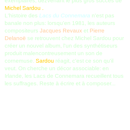
exemplaires, dezvenant le plus gros succès de
Michel Sardou .
L'histoire des
Lacs du Connemara
n'est pas
banale non plus: lorsqu'en 1981, les auteurs
compositeurs
Jacques Revaux
et
Pierre
Delanoë
se retrouvent chez Michel Sardou pour
créer un nouvel album, l'un des synthétiseurs
produit malencontreusement un son de
cornemuse.
Sardou
réagit, c'est ce son qu'il
veut. On cherche un décor associable: en
Irlande, les Lacs de Connemara recueillent tous
les suffrages. Reste à écrire et à composer...
Les paroles :
" Terre brûlée au vent, Des landes
de pierre, Autour des lacs, C'est pour les
vivants, Un peu d'enfer. Le Connemara, Des
nuages noirs, Qui viennent du nord, Colorent la
terre, Les lacs , les rivières, C'est le décor, Du
Connemara, Au printemps suivant, Le ciel