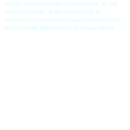
succès constant auprès de la jeunesse. 35 ans
après sa création, le titre est repris par la
chanteuse et comédienne Louane Emera pour le
film
La Famille Bélier
réécrit par Victoria Bedos.
Les paroles :
"C'est jeudi. Il est cinq heures cinq, J'ai bouclé
une petite valise, Et je traverse doucement L'appartement
endormi. J'ouvre la porte d'entrée En retenant mon souffle, Et
je marche sur la pointe des pieds, Comme les soirs où je
rentrais après minuit. Mes chers parents, je pars, Je vous
aime, mais je pars, Vous n'aurez plus d'enfant, ce soir. Je
n'm'enfuis pas. Je vole, Comprenez bien, je vole, Sans fumée,
sans alcool, Je vole. Je vole."
=========================
Je vais t'aimer