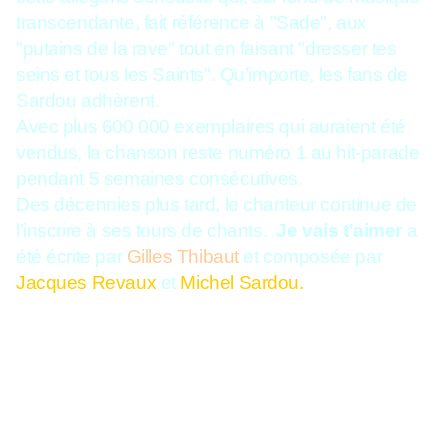
transcendante, fait référence à "Sade", aux
"putains de la rave" tout en faisant "dresser tes
seins et tous les Saints". Qu’importe, les fans de
Sardou adhèrent.
Avec plus 600 000 exemplaires qui auraient été
vendus, la chanson reste numéro 1 au hit-parade
pendant 5 semaines consécutives.
Des décennies plus tard, le chanteur continue de
l’inscrire à ses tours de chants.
Je vais t'aimer
a
été écrite par
Gilles Thibaut
et composée par
Jacques Revaux
et
Michel Sardou.
Les paroles :
"A faire pâlir tous les Marquis de
Sade, A faire rougir les putains de la rade, A faire
crier grâce à tous les échos, A faire trembler les
murs de Jéricho, Je vais t'aimer. A faire flamber
des enfers dans tes yeux, A faire jurer tous les
tonnerres de Dieu, A faire dresser tes seins et