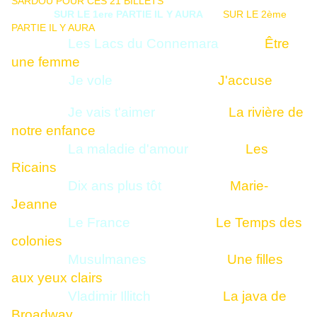
SARDOU POUR CES 21 BILLETS
SUR LE 1ere PARTIE IL Y AURA
SUR LE 2ème
PARTIE IL Y AURA
Les Lacs du Connemara
Être
une femme
Je vole
J'accuse
Je vais t'aimer
La rivière de
notre enfance
La maladie d'amour
Les
Ricains
Dix ans plus tôt
Marie-
Jeanne
Le France
Le Temps des
colonies
Musulmanes
Une filles
aux yeux clairs
Vladimir Illitch
La java de
Broadway