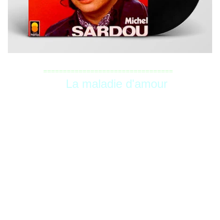
=================================
La maladie d'amour