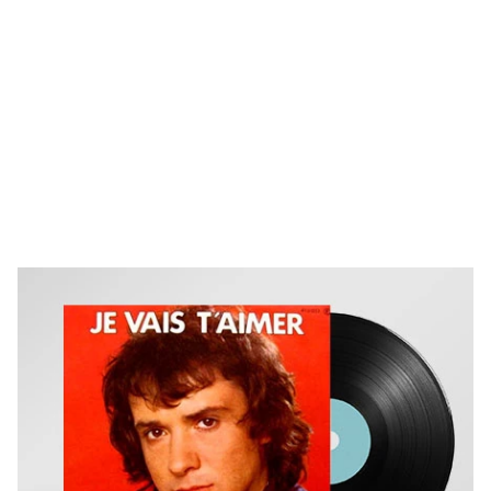
tous les Saints, A faire prier et supplier nos
mains, Je vais t'aimer. Je vais t'aimer Comme
on ne t'a jamais aimée. Je vais t'aimer Plus loin
que tes rêves ont imaginé. Je vais t'aimer. Je
vais t'aimer. Je vais t'aimer Comme personne
n'a osé t'aimer. Je vais t'aimer Comme j'aurai
tellement aimé être aimé. Je vais t'aimer. Je vais
t'aimer."