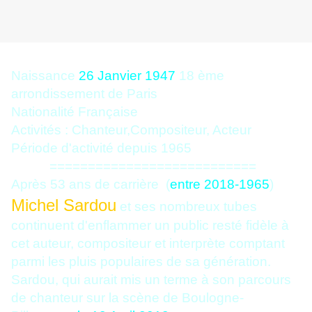
Naissance
26 Janvier 1947
18 ème
arrondissement de Paris
Nationalité Française
Activités : Chanteur,Compositeur, Acteur
Période d'activité depuis 1965
===========================
Après 53 ans de carrière (
entre 2018-1965
)
Michel Sardou
et ses nombreux tubes
continuent d'enflammer un public resté fidèle à
cet auteur, compositeur et interprète comptant
parmi les pluis populaires de sa génération.
Sardou, qui aurait mis un terme à son parcours
de chanteur sur la scène de Boulogne-