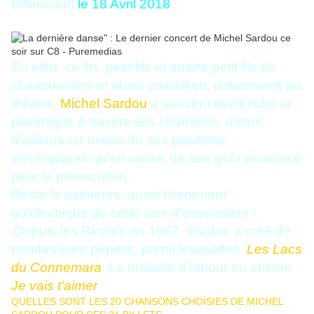
Billancourt
le 18 Avril 2018
En effet, ce fils, petit-fils et arrière-petit fils de
chansonniers et aussi comédien, notamment au
théâtre.
Michel Sardou
a souvent déclenché la
polémique à travers ses chansons, moins
d'ailleurs en raison de ses positions
idéologiques qu'en raison de son goût prononcé
pour la provocation.
Reste le palmarès, aussi foisonnant
qu'électrique de cette voix d'exeception !
Depuis les Ricains en 1967, Sardou a créé de
nombreuses pépites, parmi lesquelles
Les Lacs
du Connemara
, La maladie d'amour ou encore
Je vais t'aimer
.
QUELLES SONT LES 20 CHANSONS CHOISIES DE MICHEL