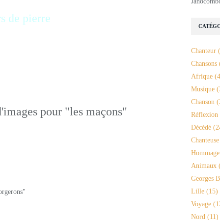
Janocomb
rs de pierre
CATÉGO
Chanteur
(
Chansons
Afrique
(4
Musique
(
Chanson
(
Réflexion
Décédé
(2
Chanteuse
Hommage
Animaux
(
Georges B
Lille
(15)
Voyage
(1
Nord
(11)