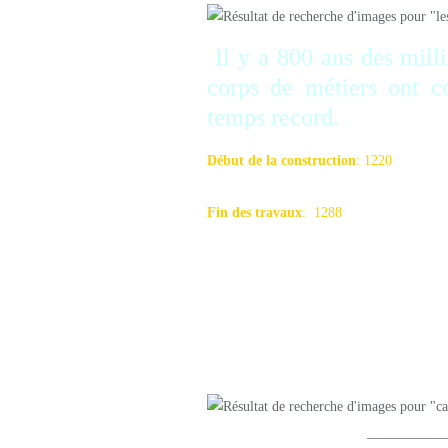
Il y a 800 ans des mill
corps de métiers ont co
temps record.
Début de la construction
‎: 1220
Fin des travaux
‎: 1288
Il y a 800 ans des mill
corps de métiers ont co
temps record.
____________________