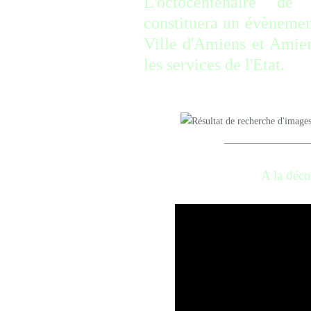
L'octocentenaire d
constituera un évènement
Ville d'Amiens et Amien
les services de l'Etat.
_________________________
A la déco