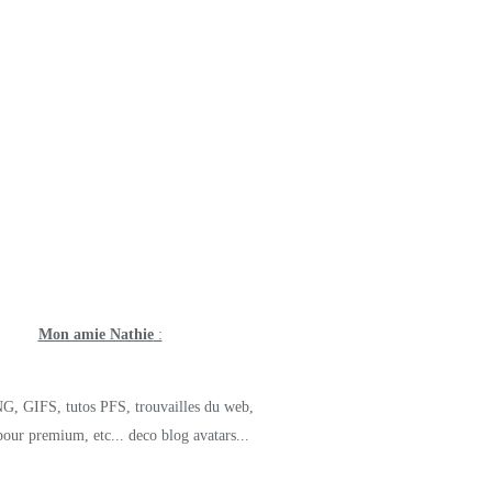
Mon amie Nathie
:
G, GIFS, tutos PFS, trouvailles du web,
pour premium, etc... deco blog avatars...