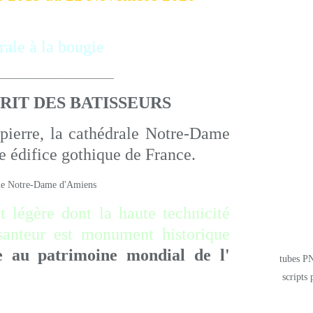
____________
PRIT DES BATISSEURS
pierre, la cathédrale Notre-Dame
te édifice gothique de France.
t légère dont la haute technicité
esanteur est monument historique
te au patrimoine mondial de l'
tubes PN
scripts 