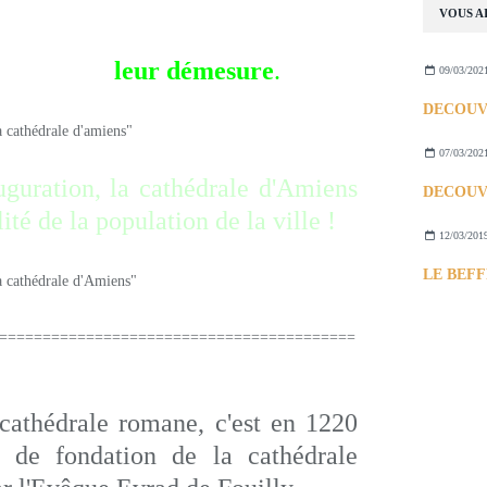
VOUS AI
t commun :
leur démesure
.
09/03/202
07/03/202
guration, la cathédrale d'Amiens
lité de la population de la ville !
12/03/201
=========================================
cathédrale romane, c'est en 1220
e de fondation de la cathédrale