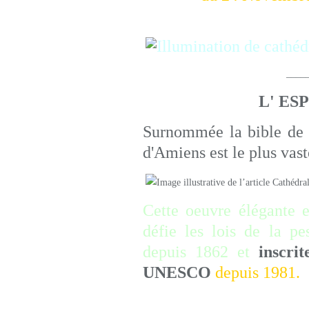
________________
L' ES
Surnommée la bible de 
d'Amiens est le plus vas
Cette oeuvre élégante e
défie les lois de la p
depuis 1862 et
inscri
UNESCO
depuis 1981.