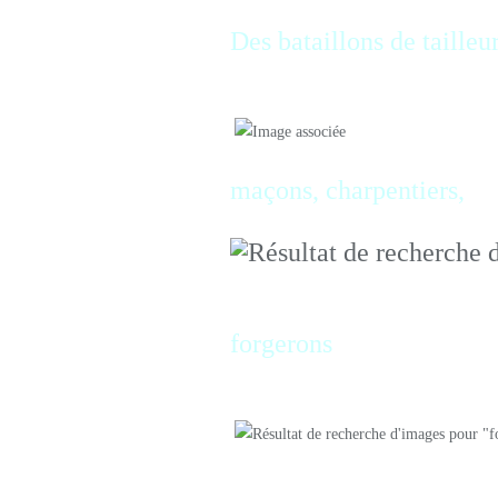
Des bataillons de tailleu
maçons, charpentiers,
forgerons