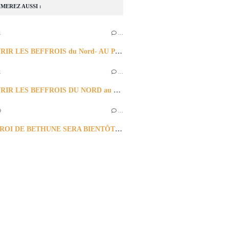
MEREZ AUSSI :
1
…
DECOUVRIR LES BEFFROIS du Nord- AU PAS-de-CALAIS ( LES BEFFROIS du Pas-de-Calais)
1
…
DECOUVRIR LES BEFFROIS DU NORD au PAS-de-CALAIS -LE NORD-2ème Partie: de DOUAI à Gravelines
9
…
LE BEFFROI DE BETHUNE SERA BIENTÔT RENOVE