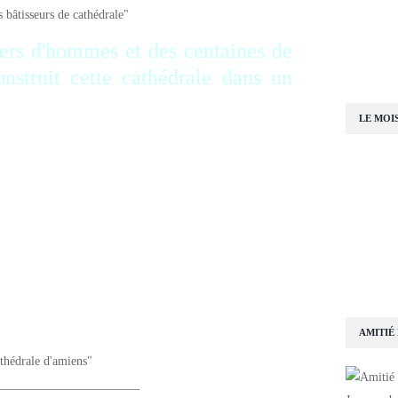
iers d'hommes et des centaines de
nstruit cette cathédrale dans un
LE MOI
iers d'hommes et des centaines de
nstruit cette cathédrale dans un
AMITIÉ
______________