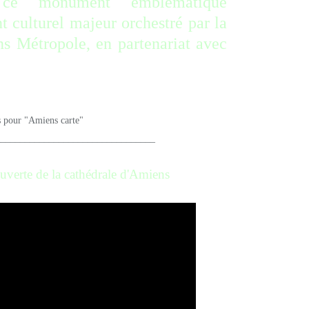
e ce monument emblématique
 culturel majeur orchestré par la
s Métropole, en partenariat avec
_________________________
uverte de la cathédrale d'Amiens