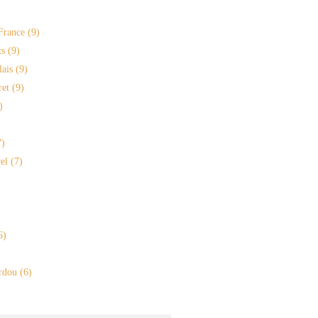
France
(9)
s
(9)
lais
(9)
ret
(9)
)
)
el
(7)
6)
rdou
(6)