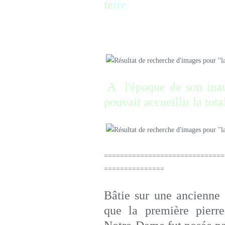
te
rre.
Elles ont toutes un poin
A l'époque de son inau
pouvait accueillir la tota
==============================
===============
Bâtie sur une ancienne 
que la première pierr