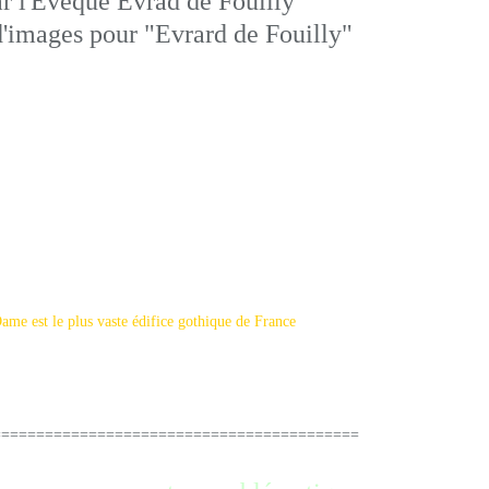
r l'Evêque Evrad de Fouilly
ste édifice gothique de France
=========================================