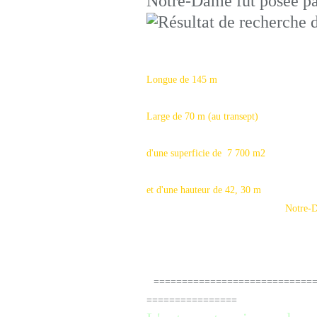
Notre-Dame fut posée pa
Longue de 145 m
Large de 70 m (au transept)
d'une superficie de 7 700 m2
et d'une hauteur de 42, 30 m
Notre-Dame est le plus va
=============================
================