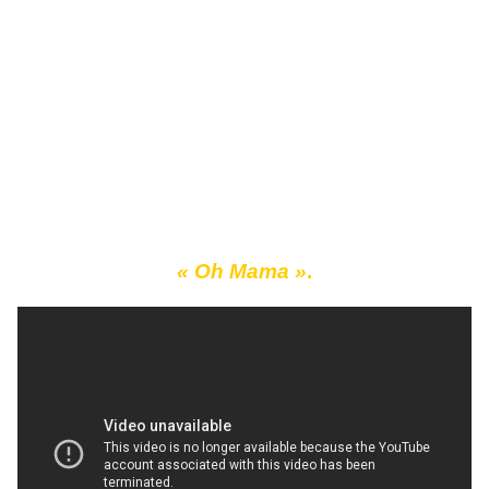
« Oh Mama »
.