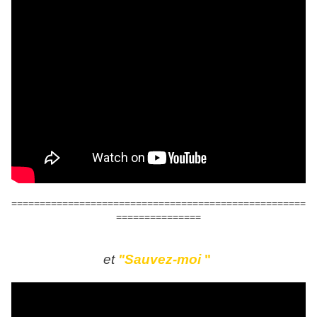
====================================================
===============
et
"Sauvez-moi
"