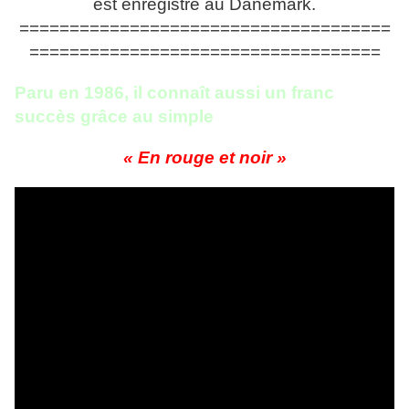
est enregistré au Danemark.
=====================================
===================================
Paru en 1986, il connaît aussi un franc
succès grâce au simple
« En rouge et noir »