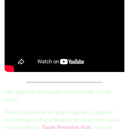
_________________________________
Elle signe la chanteuse et sort le titre en 45-
tours.
Celui-ci obtenant un grand succès, il est vite
accompagné d'une dizaine de chansons sur le
premier album
Toute Première Fois
, sorti en