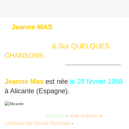
Jeanne MAS
Sur Quelques
ELEMENTS de son PARCOURS
& Sur QUELQUES
CHANSONS
________________________
================================================
Jeanne Mas
est née
le 28 février 1958
à Alicante (Espagne).
Alicante
-
Vue depuis le
château de Santa Barbara
-