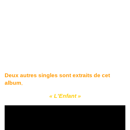
un numéro un qui restera certainement le
titre phare de la chanteuse.
=====================================
======================
Deux autres singles sont extraits de cet
album
,
« L'Enfant »