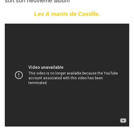
sort son neuvième album
Les A
mants de Castille
.