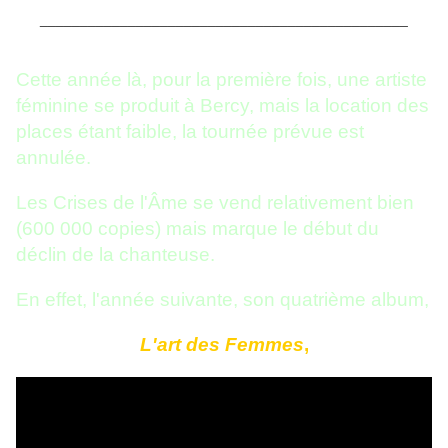
______________________________________________
Cette année là, pour la première fois, une artiste
féminine se produit à Bercy, mais la location des
places étant faible, la tournée prévue est
annulée.
Les Crises de l'Âme se vend relativement bien
(600 000 copies) mais marque le début du
déclin de la chanteuse.
En effet, l'année suivante, son quatrième album,
L'art des Femmes
,