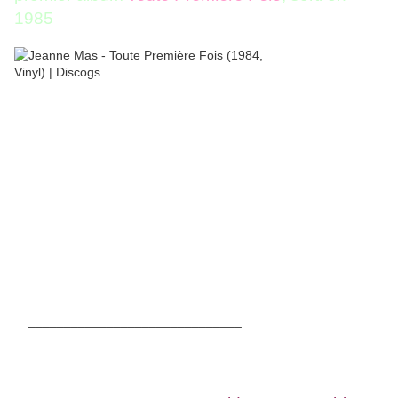
1985
______________________________
Le public accroche toute de suite au look «
araignée de charme » de la chanteuse,