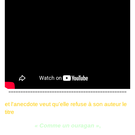
=================================================
et l'anecdote veut qu'elle refuse à son auteur le
titre
« Comme un ouragan »
,