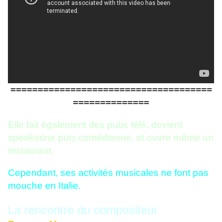
=====================================
==============
Elle fait également des pubs télé, devient
speakerine puis comédienne, et ouvre même un
restaurant.
Cependant, ses activités musicales ne font pas
mouche en Italie.
La rencontre du compositeur