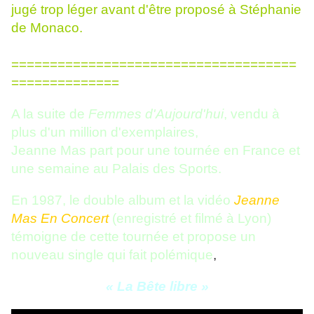
jugé trop léger avant d'être proposé à Stéphanie
de Monaco.
=====================================
==============
A la suite de
Femmes d'Aujourd'hui
, vendu à
plus d'un million d'exemplaires,
Jeanne Mas part pour une tournée en France et
une semaine au Palais des Sports.
En 1987, le double album et la vidéo
Jeanne
Mas En Concert
(enregistré et filmé à Lyon)
témoigne de cette tournée et propose un
nouveau single qui fait polémique
,
« La Bête libre »