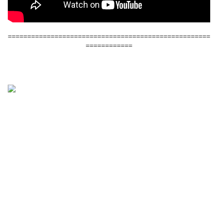
====================================================
============
Ce dernier est réalisé par Daniel Balavoine et
son producteur Andy Scott, tout comme