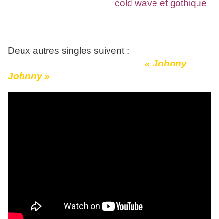
imprégné des tendances
cold wave et gothique
- des univers underground qu'elle popularise - et
à ses chansons pop nimbées de synthétiseurs.
Deux autres singles suivent :
« Johnny
Johnny »