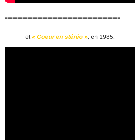
==============================================
et
« Coeur en stéréo »
, en 1985.