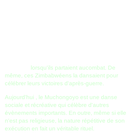
A l'origine, le Muchongoyo était une danse
de guerre destinée à
motiver les guerriers
Ndébélé
lorsqu'ils partaient aucombat. De
même, ces Zimbabwéens la dansaient pour
célébrer leurs victoires d'après-guerre.
Aujourd'hui , le Muchongoyo est une danse
sociale et récréative qui célèbre d'autres
évènements importants. En outre, même si elle
n'est pas religieuse, la nature répétitive de son
exécution en fait un véritable rituel.