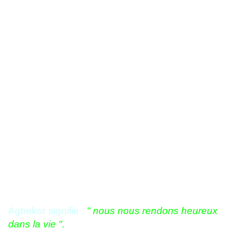
La danse Agbekor
Agbekor signifie :
" nous nous rendons heureux
dans la vie ".