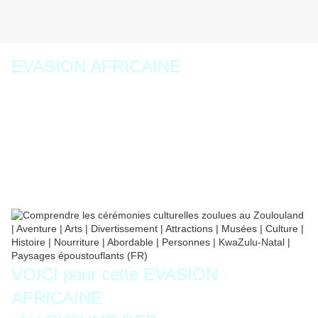
EVASION AFRICAINE
D A N S E .
La danse, déjà perceptible
dans les mouvements corporels auxquels se
livrent des joueurs d'instruments ou des
travailleurs de la terre, est de tous les arts le
plus intimement lié à la vie africaine.
VOICI pour cette EVASION
AFRICAINE