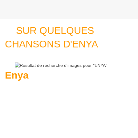
SUR QUELQUES
CHANSONS D'ENYA
Enya
,
née Eithne Patricia Ní
Bhraonáin le 17 mai 1961 à Gaoth
Dobhair, est une chanteuse,
compositrice et musicienne irlandaise.
Elle est l'une des artistes irlandaises
ayant vendu le plus de disques au
monde.