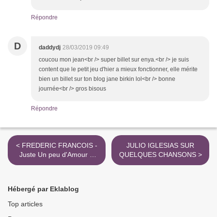
Répondre
D
daddydj
28/03/2019 09:49
coucou mon jean<br /> super billet sur enya.<br /> je suis
content que le petit jeu d'hier a mieux fonctionner, elle mérite
bien un billet sur ton blog jane birkin lol<br /> bonne
journée<br /> gros bisous
Répondre
< FREDERIC FRANCOIS -
JULIO IGLESIAS SUR
Juste Un peu d'Amour &
QUELQUES CHANSONS >
SUR d'AUTRES
CHANSONS
Hébergé par Eklablog
Top articles