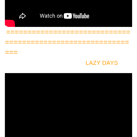
=============================
=============================
===
LAZY DAYS