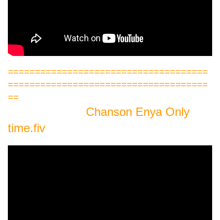
=====================================
=====================================
==
Chanson Enya Only
time.fiv