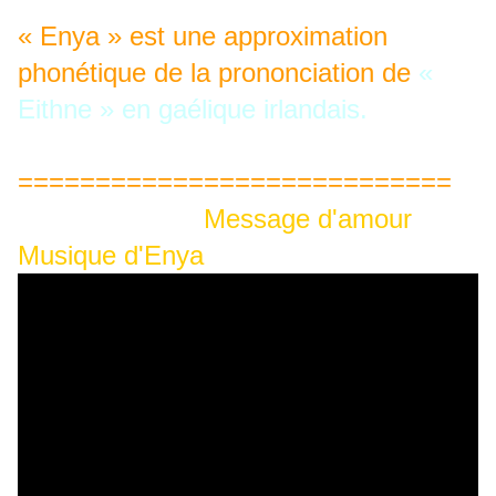
« Enya » est une approximation
phonétique de la prononciation de
«
Eithne »
en gaélique irlandais.
============================
Message d'amour
Musique d'Enya