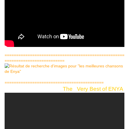
====================================================
==========================
===========================================
The Very Best of ENYA