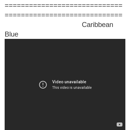
=============================
=============================
Caribbean
Blue