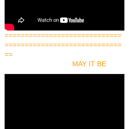
=============================
=============================
==
MAY IT BE