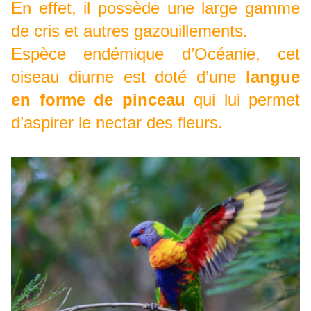
En effet, il possède une large gamme
de cris et autres gazouillements.
Espèce endémique d’Océanie, cet
oiseau diurne est doté d’une
langue
en forme de pinceau
qui lui permet
d’aspirer le nectar des fleurs.