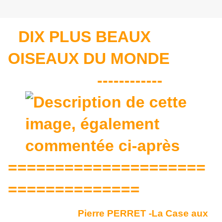
DIX PLUS BEAUX
OISEAUX DU MONDE
------------
=====================
==============
Pierre PERRET -La Case aux