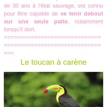
de 30 ans à l’état sauvage, est connu
pour être capable de
se tenir debout
sur une seule patte
, notamment
lorsqu’il dort.
=============================
=============================
===
Le toucan à carène