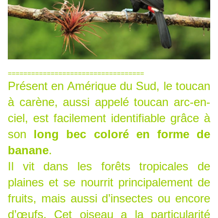
===================================
Présent en Amérique du Sud, le toucan
à carène, aussi appelé toucan arc-en-
ciel, est facilement identifiable grâce à
son
long bec coloré en forme de
banane
.
Il vit dans les forêts tropicales de
plaines et se nourrit principalement de
fruits, mais aussi d’insectes ou encore
d’œufs. Cet oiseau a la particularité