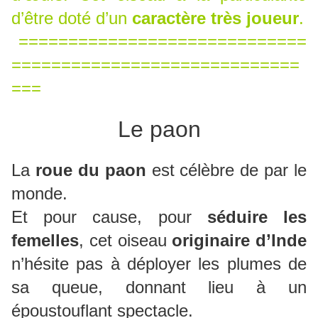
d’être doté d’un
caractère très joueur
.
=============================
=============================
===
Le paon
La
roue du paon
est célèbre de par le
monde.
Et pour cause, pour
séduire les
femelles
, cet oiseau
originaire d’Inde
n’hésite pas à déployer les plumes de
sa queue, donnant lieu à un
époustouflant spectacle.