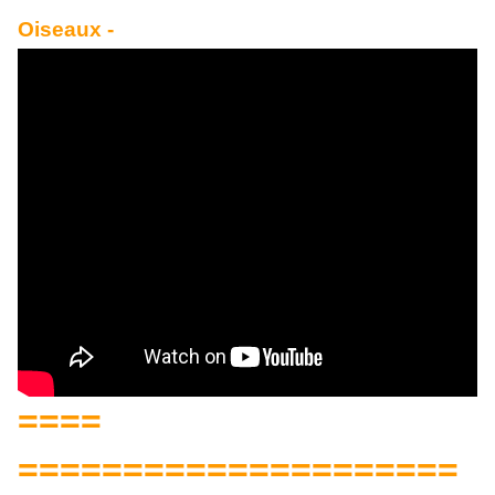
Oiseaux -
====
=====================