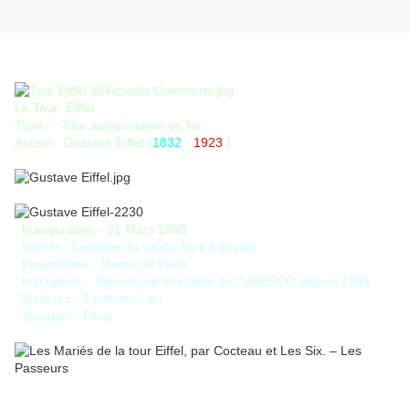
CHANSONS SUR LA TOUR EIFFEL
La Tour: Eiffel
Type : Tour autoportante en fer
Auteur: Gustave Eiffel (
1832
-
1923
)
Inauguration - 31 Mars 1889
Intérêt : Symbole du savoir faire français
Propriétaire : Mairie de Paris
Inscription Patrimoine mondiale de l'UNESCO depuis 1991
Visiteurs : 7 millions / an
Situation : Paris
================================