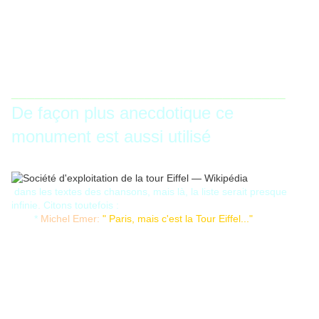
___________________________________
De façon plus anecdotique ce
monument est aussi utilisé
dans les textes des chansons, mais là, la liste serait presque
infinie. Citons toutefois :
*
Michel Emer:
" Paris, mais c'est la Tour Eiffel..."