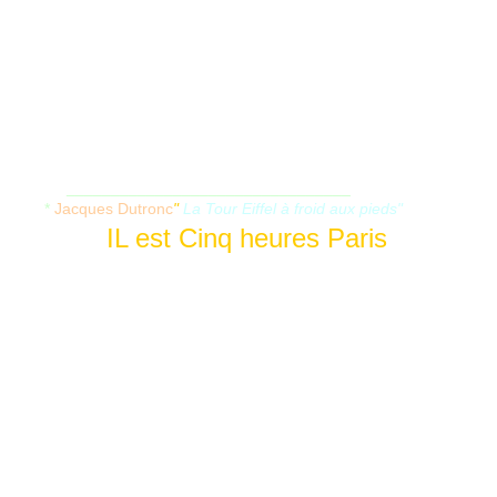
________________________________
*
Jacques Dutronc
"
La Tour Eiffel à froid aux pieds"
IL est Cinq heures Paris