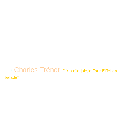
_______________________________
Charles Trénet
*
:
" Y a d'la joie,la Tour Eiffel en
balade"