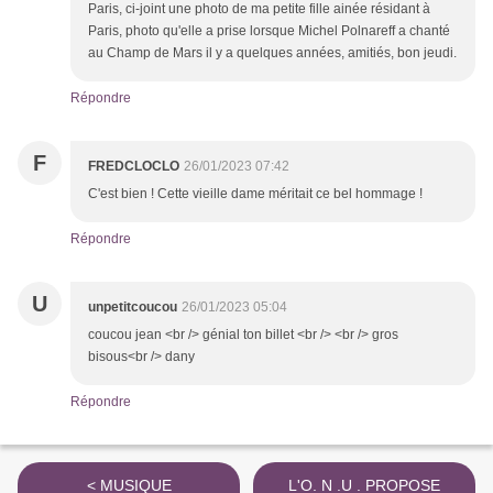
Paris, ci-joint une photo de ma petite fille ainée résidant à
Paris, photo qu'elle a prise lorsque Michel Polnareff a chanté
au Champ de Mars il y a quelques années, amitiés, bon jeudi.
Répondre
F
FREDCLOCLO
26/01/2023 07:42
C'est bien ! Cette vieille dame méritait ce bel hommage !
Répondre
U
unpetitcoucou
26/01/2023 05:04
coucou jean <br /> génial ton billet <br /> <br /> gros
bisous<br /> dany
Répondre
< MUSIQUE
L'O. N .U . PROPOSE