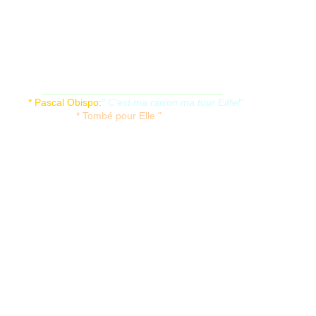
________________________________
* Pascal Obispo:
" C'est ma raison ma tour Eiffel"
* Tombé pour Elle "