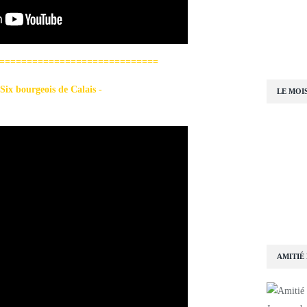
========================
geois de Calais -
LE MOI
AMITIÉ