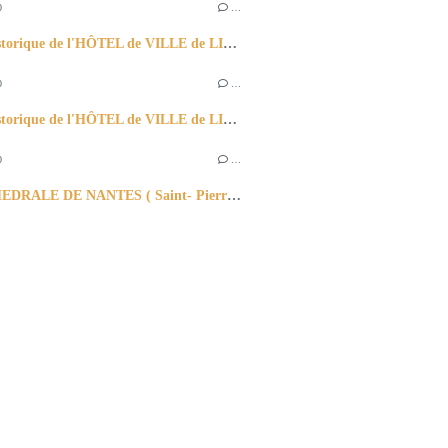
0
…
BREF Historique de l'HÔTEL de VILLE de LILLE & Son BEFFROI -le plus haut beffroi d'Europe)
0
…
BREF Historique de l'HÔTEL de VILLE de LILLE & Son BEFFROI -le plus haut beffroi d'Europe)
0
…
LA CATHEDRALE DE NANTES ( Saint- Pierre & Saint Paul )