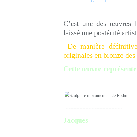
__________________
C’est une des œuvres l
laissé une postérité arti
De manière définitive
originales en bronze des
Cette œuvre représente
Eustache de Saint-Pierre
-------------------------------------
Jacques