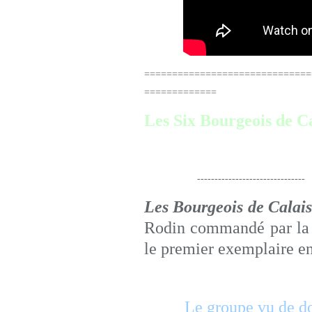
==============================
=============
Les Six Bourgeois de C
-------------------------------
Les Bourgeois de Calai
Rodin commandé par la V
le premier exemplaire e
Le groupe vu de d