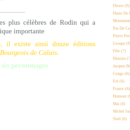
Divers
(9)
_______
Hauts De 
es plus célèbres de Rodin qui a
Monument
Pas De Ca
stique importante
Pierre Per
, il existe ainsi douze éditions
Groupe
(8
Bourgeois de Calais
.
Fête
(7)
Histoire
(7
 six personnages
Jacques Br
Congo
(6)
Eté
(6)
France
(6)
Humour
(
Mai
(6)
Michel Sa
Noël
(6)