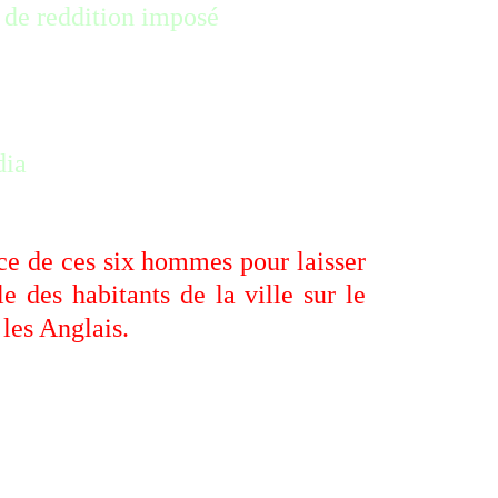
l de reddition imposé
ice de ces six hommes pour laisser
e des habitants de la ville sur le
 les Anglais.
treprise de mythification de cet
faisant d'un banal rituel de
onorable et d'humiliation tel qu'il
 pratiqué au Moyen Âge après un