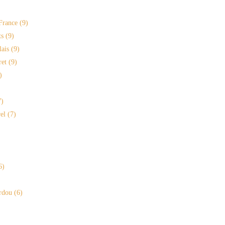
France
(9)
s
(9)
lais
(9)
ret
(9)
)
)
el
(7)
6)
rdou
(6)