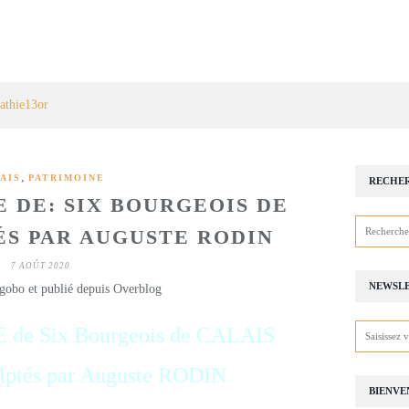
athie13or
,
AIS
PATRIMOINE
RECHE
 DE: SIX BOURGEOIS DE
ÉS PAR AUGUSTE RODIN
7 AOÛT 2020
NEWSL
gobo et publié depuis Overblog
de Six Bourgeois de CALAIS
 Auguste RODIN
BIENVE