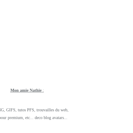
Mon amie Nathie
:
G, GIFS, tutos PFS, trouvailles du web,
pour premium, etc... deco blog avatars...