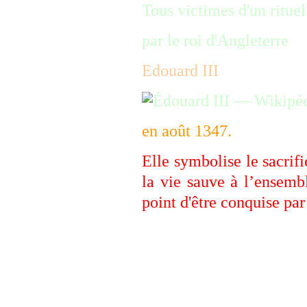
Tous victimes d'un ritue
par le roi d'Angleterre
Edouard III
en août 1347.
Elle symbolise le sacrif
la vie sauve à l’ensembl
point d'être conquise par
Rodin
participe à l'en
épisode historique, 
capitulation, d'amende h
était alors couramment