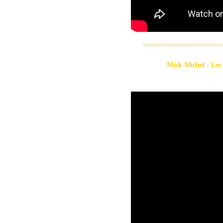
=========================
Mick Michel - Les Six bour