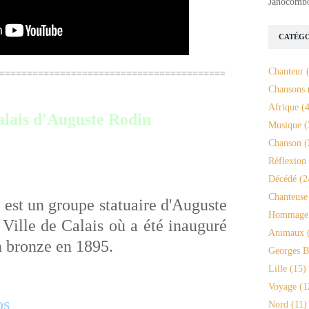
Janocomb
CATÉGO
Chanteur
(
=========================================
Chansons
Afrique
(4
alais d'Auguste Rodin
Musique
(
Chanson
(
Réflexion
Décédé
(2
Chanteuse
s
est un groupe statuaire d'Auguste
Hommage
ille de Calais où a été inauguré
Animaux
(
n bronze en 1895.
Georges B
Lille
(15)
Voyage
(1
os
Nord
(11)