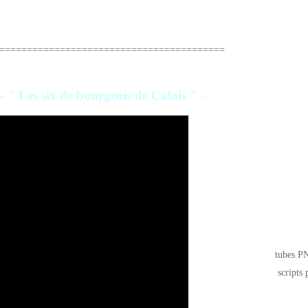
=========================================
- " Les six de bourgeois de Calais " -
tubes PN
scripts 