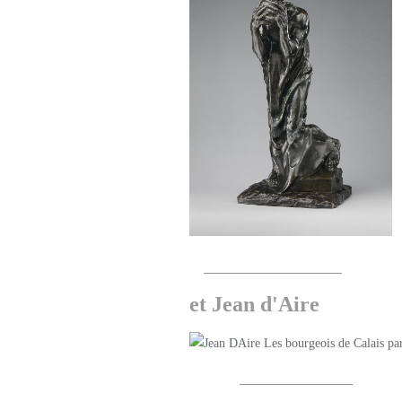
______________________
et Jean d'Aire
__________________