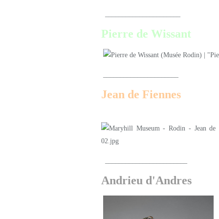
______________________
Pierre de Wissant
______________________
Jean de Fiennes
________________________
Andrieu d'Andres