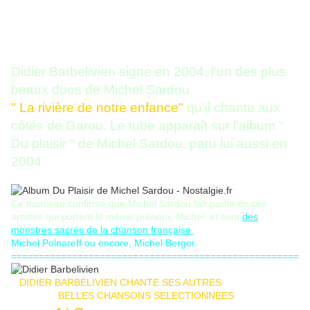
Didier Barbelivien signe en 2004, l'un des plus
beaux duos de Michel Sardou
" La rivière de notre enfance"
qu'il chante aux
côtés de Garou. Le tube apparaît sur l'album "
Du plaisir " de Michel Sardou, paru lui aussi en
2004
Ce morceau confirme que Michel Sardou fait partie de ces
artistes qui portent le même prénom, Michel, et sont
des
monstres sacrés de la chanson française
Michel Polnareff ou encore, Michel Berger.
====================================================
DIDIER BARBELIVIEN CHANTE SES AUTRES
BELLES CHANSONS SELECTIONNEES