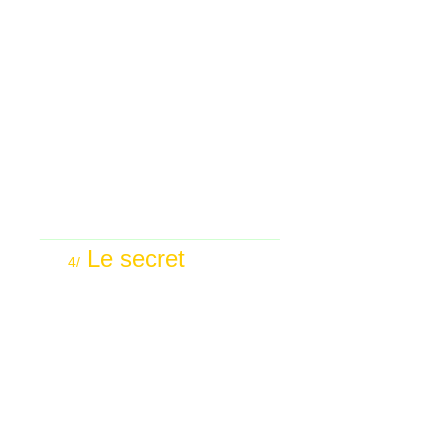
______________________________
Le secret
4/