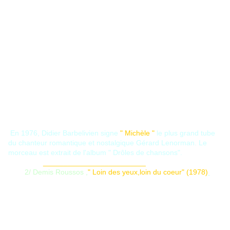
En 1976, Didier Barbelivien signe
" Michèle "
le plus grand tube
du chanteur romantique et nostalgique Gérard Lenorman. Le
morceau est extrait de l'album " Drôles de chansons".
_________________________
2/ Demis Roussos ,
" Loin des yeux,loin du coeur" (1978)