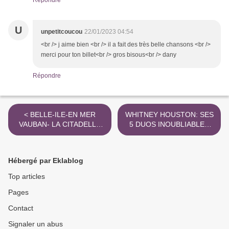
Répondre
U
unpetitcoucou
22/01/2023 04:54
<br /> j aime bien <br /> il a fait des très belle chansons <br />
merci pour ton billet<br /> gros bisous<br /> dany
Répondre
< BELLE-ILE-EN MER
WHITNEY HOUSTON: SES
VAUBAN- LA CITADELLE
5 DUOS INOUBLIABLES
SUR TIMBRE POSTE
MEMORABLES >
Hébergé par Eklablog
Top articles
Pages
Contact
Signaler un abus