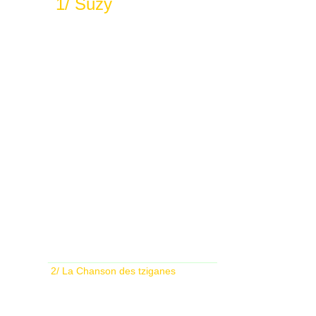
1/ Suzy
______________________________
2/ La Chanson des tziganes