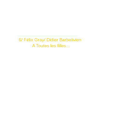
________________________
6/
Félix Gray/ Didier Barbelivien
A Toutes les filles...