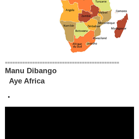
==============================================
Manu Dibango
Aye Africa