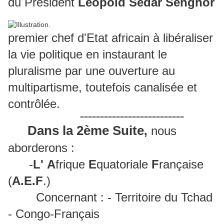
du Président
Léopold Sedar Senghor
premier chef d'Etat africain à libéraliser
la vie politique en instaurant le
pluralisme par une ouverture au
multipartisme, toutefois canalisée et
contrôlée.
==========================
Dans la 2ème Suite
,
nous
aborderons :
-
L'
A
frique
E
quatoriale
F
rançaise
(
A.E.F
.)
Concernant : - Territoire du Tchad
- Congo-Français