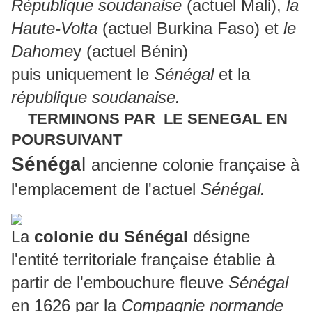
République soudanaise
(actuel Mali),
la
Haute-Volta
(actuel Burkina Faso) et
le
Dahome
y (actuel Bénin)
puis uniquement le
Sénégal
et la
république soudanaise.
TERMINONS PAR LE SENEGAL EN
POURSUIVANT
Sénéga
l
ancienne colonie française à
l'emplacement de l'actuel
Sénégal.
La
colonie du Sénégal
désigne
l'entité territoriale française établie à
partir de l'embouchure fleuve
Sénégal
en 1626 par la
Compagnie normande