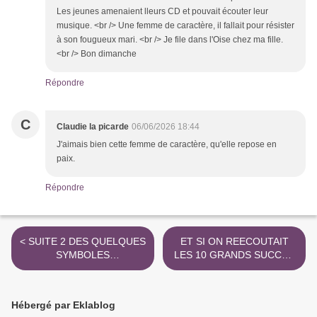
Les jeunes amenaient lleurs CD et pouvait écouter leur
musique. <br /> Une femme de caractère, il fallait pour résister
à son fougueux mari. <br /> Je file dans l'Oise chez ma fille.
<br /> Bon dimanche
Répondre
C
Claudie la picarde
06/06/2026 18:44
J'aimais bien cette femme de caractère, qu'elle repose en
paix.
Répondre
< SUITE 2 DES QUELQUES
ET SI ON REECOUTAIT
SYMBOLES
LES 10 GRANDS SUCCES
ENVIRONNANTS PARMI
MUSICAUX DU GROUPE O
TANT D'AUTRES .......
T T A W AN >
Hébergé par Eklablog