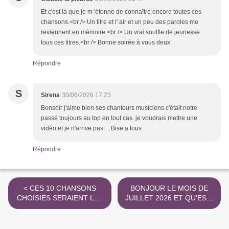
Et c'est là que je m 'étonne de connaître encore toutes ces
chansons.<br /> Un titre et l' air et un peu des paroles me
reviennent en mémoire.<br /> Un vrai souffle de jeunesse
tous ces titres.<br /> Bonne soirée à vous deux.
Répondre
S
Sirena
30/06/2026 17:23
Bonsoir j'aime bien ses chanteurs musiciens c'était notre
passé toujours au top en tout cas. je voudrais mettre une
vidéo et je n'arrive pas. .. Bise a tous
Répondre
< CES 10 CHANSONS
BONJOUR LE MOIS DE
CHOISIES SERAIENT LES
JUILLET 2026 ET QU'EST-
PLUS CONNUES AU
CE-QUE CE MOIS ? >
MONDE.......... ?,