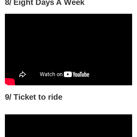
8/ Eight Days A Week
9/ Ticket to ride