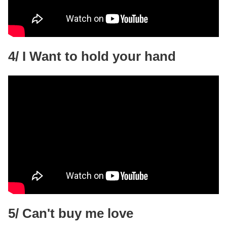
4/ I Want to hold your hand
5/ Can't buy me love