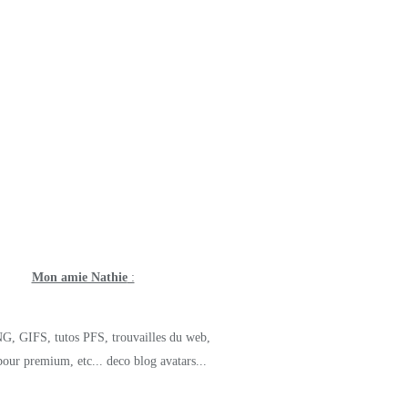
Mon amie Nathie
:
G, GIFS, tutos PFS, trouvailles du web,
pour premium, etc... deco blog avatars...