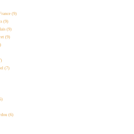
France
(9)
s
(9)
lais
(9)
ret
(9)
)
)
el
(7)
6)
rdou
(6)