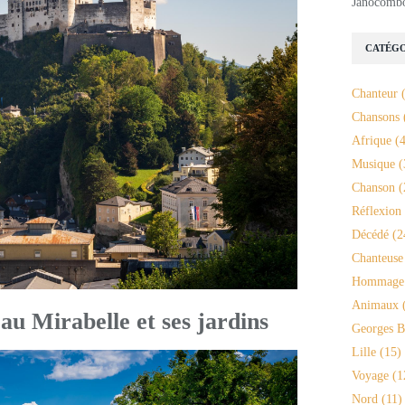
Janocomb
CATÉGO
Chanteur
(
Chansons
Afrique
(4
Musique
(
Chanson
(
Réflexion
Décédé
(2
Chanteuse
Hommage
Animaux
(
u Mirabelle et ses jardins
Georges B
Lille
(15)
Voyage
(1
Nord
(11)