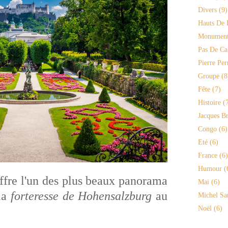
Divers
(9)
Hauts De 
Monument
Pas De Ca
Pierre Per
Groupe
(8
Fête
(7)
Histoire
(7
Jacques Br
Congo
(6)
Eté
(6)
France
(6)
Humour
(
ffre l'un des plus beaux panorama
Mai
(6)
 la
forteresse de Hohensalzburg
au
Michel Sa
Noël
(6)