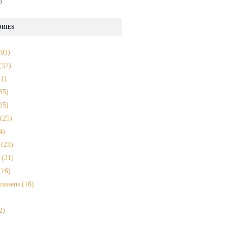
o
RIES
93)
(57)
1)
35)
25)
(25)
4)
(23)
(21)
16)
rassens
(16)
2)