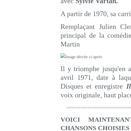
avec
Sylvie Vartan.
A partir de 1970, sa car
Remplaçant Julien Cle
principal de la coméd
Martin
Il y triomphe jusqu'en a
avril 1971, date à laq
Disques et enregistre
Il
voix originale, haut plac
============================
VOICI MAINTENA
CHANSONS CHOISIES