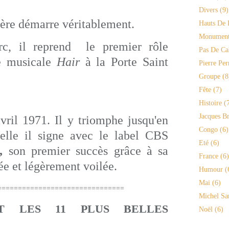
Divers
(9)
rière démarre véritablement.
Hauts De 
Monument
rc, il reprend le premier rôle
Pas De Ca
ie musicale
Hair
à la Porte Saint
Pierre Per
Groupe
(8
Fête
(7)
Histoire
(7
Jacques Br
vril 1971. Il y triomphe jusqu'en
Congo
(6)
uelle il signe avec le label CBS
Eté
(6)
,
son premier succès grâce à sa
France
(6)
ée et légèrement voilée.
Humour
(
Mai
(6)
==============================
Michel Sa
NT LES 11 PLUS BELLES
Noël
(6)