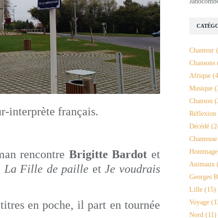
Janocomb
CATÉGO
Chanteur
(
Chansons
Afrique
(4
Musique
(
Chanson
(
-interprète français.
Réflexion
Décédé
(2
Chanteuse
Hommage
man rencontre
Brigitte Bardot
et
Animaux
(
:
La Fille de paille
et
Je voudrais
Georges B
Lille
(15)
Voyage
(1
itres en poche, il part en tournée
Nord
(11)