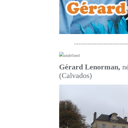
==========================
Gérard Lenorman,
né
(Calvados)