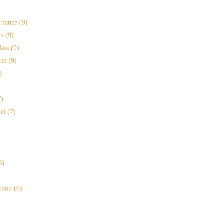
France
(9)
s
(9)
lais
(9)
ret
(9)
)
)
el
(7)
6)
rdou
(6)