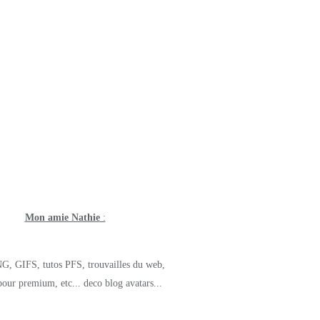
Mon amie Nathie
:
G, GIFS, tutos PFS, trouvailles du web,
pour premium, etc... deco blog avatars...