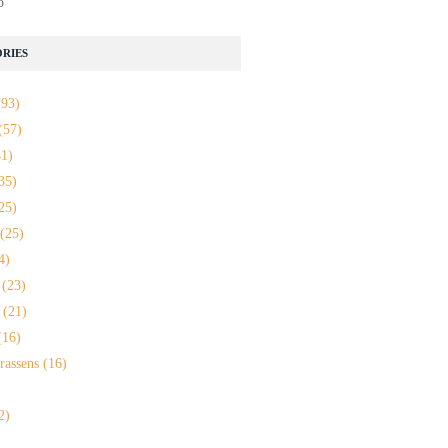
o
RIES
93)
(57)
1)
35)
25)
(25)
4)
(23)
(21)
16)
rassens
(16)
2)