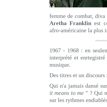
femme de combat, diva e
Aretha
Franklin
est c
afro-américaine la plus 
===============
1967 - 1968 : en seule
interprété et enrtegistré
musique.
Des titres et un discours
Qui n'a jamais dansé su
it means to me
" ? Qui n
sur les rythmes endiablé