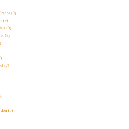
France
(9)
s
(9)
lais
(9)
ret
(9)
)
)
el
(7)
6)
rdou
(6)