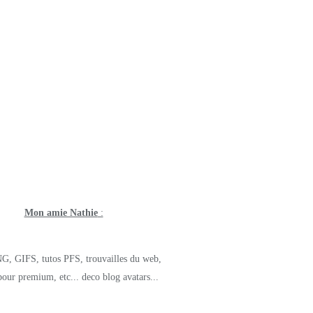
Mon amie Nathie
:
G, GIFS, tutos PFS, trouvailles du web,
pour premium, etc... deco blog avatars...