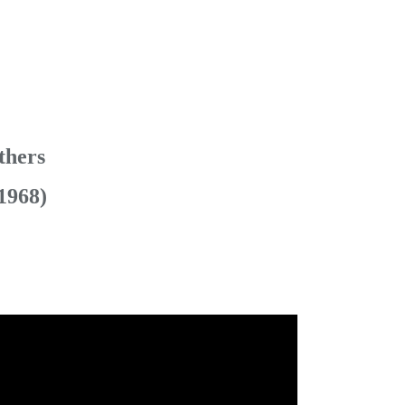
thers
968)