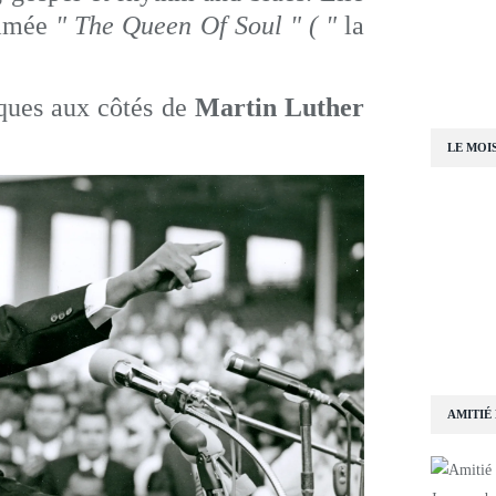
ommée
" The Queen Of Soul " ( "
la
iques aux côtés de
Martin Luther
LE MOI
AMITIÉ