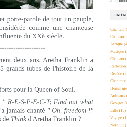
Janocomb
CATÉGO
t porte-parole de tout un peuple,
onsidérée comme une chanteuse
Chanteur
(
influente du XXè siècle.
Chansons
Afrique
(4
===========
Musique
(
ment deux ans, Aretha Franklin a
Chanson
(
Réflexion
 5 grands tubes de l'histoire de la
Décédé
(2
Chanteuse
 forts pour la Queen of Soul.
Hommage
Animaux
(
r
" R-E-S-P-E-C-T; Find out what
Georges B
'a jamais chanté
" Oh, freedom !"
Lille
(15)
s de
Think
d'Aretha Franklin ?
Voyage
(1
Nord
(11)