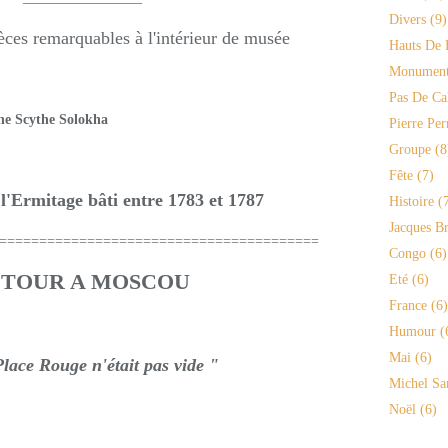
Divers
(9)
ces remarquables à l'intérieur de musée
Hauts De 
Monument
Pas De Ca
e Scythe Solokha
Pierre Per
Groupe
(8
Fête
(7)
l'Ermitage bâti entre 1783 et 1787
Histoire
(7
Jacques Br
========================================
Congo
(6)
TOUR A MOSCOU
Eté
(6)
France
(6)
Humour
(
Mai
(6)
lace Rouge n'était pas vide "
Michel Sa
Noël
(6)