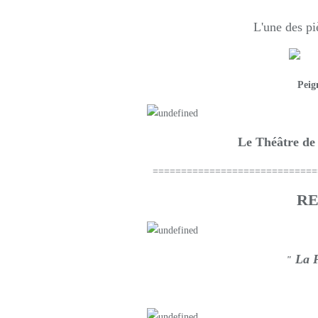
L'une des piè
Peign
Le Théâtre de 
=============================
RE
La P
"