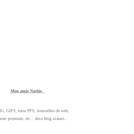
Mon amie Nathie
:
G, GIFS, tutos PFS, trouvailles du web,
pour premium, etc... deco blog avatars...