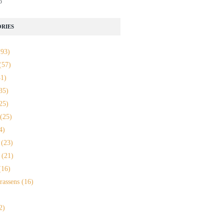
o
RIES
93)
(57)
1)
35)
25)
(25)
4)
(23)
(21)
16)
rassens
(16)
2)