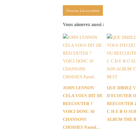
S'inscrire à la newsletter
Vous aimerez aussi :
JOHN LENNON
QUE DIRIEZ 
CELA VOUS DIT DE
D'ECOUTER 
REECOUTER ?
REECOUTER Z
VOICI DONC 10
C H E R O SU
CHANSONS
ALBUM THE 
CHOISIES ParmI...