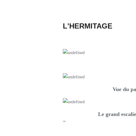
L'HERMITAGE
Vue du pa
Le grand escalier
"
__________