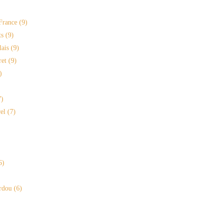
France
(9)
s
(9)
lais
(9)
ret
(9)
)
)
el
(7)
6)
rdou
(6)