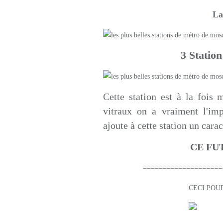
La
3 Statio
Cette station est à la fois
vitraux on a vraiment l'imp
ajoute à cette station un cara
CE FUT DAN
========================
CECI POUR LE PARTA